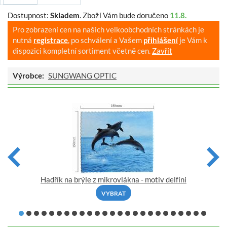
Dostupnost:
Skladem
.
Zboží Vám bude doručeno
11.8.
Pro zobrazení cen na našich velkoobchodních stránkách je
nutná
registrace
, po schválení a Vašem
přihlášení
je Vám k
dispozici kompletní sortiment včetně cen.
Zavřít
Výrobce:
SUNGWANG OPTIC
Hadřík na brýle z mikrovlákna - motiv delfíni
VYBRAT