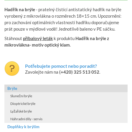
Hadřík na brýle
- pratelný čistící antistatický hadřík na brýle
vyrobený z mikrovlákna o rozměrech 18×15 cm. Upozornění:
pro zachování optimálních vlastností hadříku doporučujeme
prát pouze v mýdlové vodě! Jednotlivě baleno v PE sáčku.
Stáhnout
příbalový leták
k produktu
Hadřík na brýle z
mikrovlákna- motiv optický klam
.
Potřebujete pomoct nebo poradit?
Zavolejte nám na
(+420) 325 513 052
.
Brýle
Sluneční brýle
Dioptrické brýle
Lyžařské brýle
Náhradní díly - servis
Doplňky k brýlím