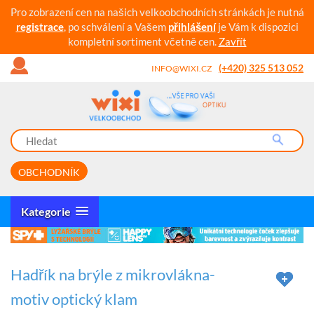
Pro zobrazení cen na našich velkoobchodních stránkách je nutná
registrace
, po schválení a Vašem
přihlášení
je Vám k dispozici
kompletní sortiment včetně cen.
Zavřít
(+420) 325 513 052
INFO@WIXI.CZ
OBCHODNÍK
Kategorie
Hadřík na brýle z mikrovlákna-
motiv optický klam