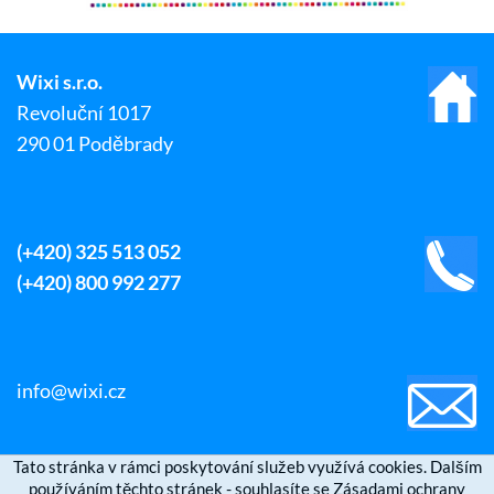
Wixi s.r.o.
Revoluční 1017
290 01 Poděbrady
(+420) 325 513 052
(+420) 800 992 277
info@wixi.cz
Tato stránka v rámci poskytování služeb využívá cookies. Dalším
používáním těchto stránek - souhlasíte se Zásadami ochrany