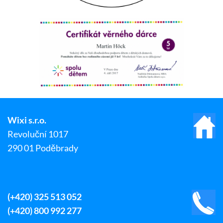
Wixi s.r.o.
Revoluční 1017
290 01 Poděbrady
(+420) 325 513 052
(+420) 800 992 277