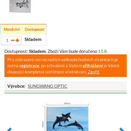
Množství
Dostupnost
Skladem
Dostupnost:
Skladem
.
Zboží Vám bude doručeno
11.8.
Pro zobrazení cen na našich velkoobchodních stránkách je
nutná
registrace
, po schválení a Vašem
přihlášení
je Vám k
dispozici kompletní sortiment včetně cen.
Zavřít
Výrobce:
SUNGWANG OPTIC