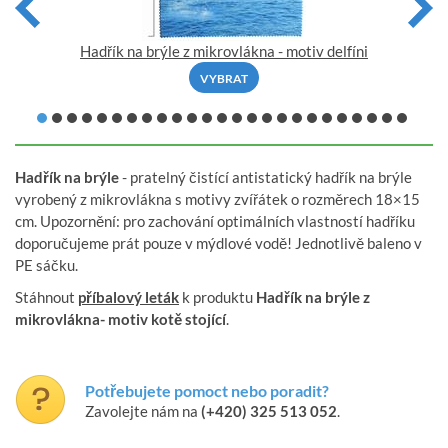
Hadřík na brýle z mikrovlákna - motiv delfíni
VYBRAT
Hadřík na brýle
- pratelný čistící antistatický hadřík na brýle
vyrobený z mikrovlákna s motivy zvířátek o rozměrech 18×15
cm. Upozornění: pro zachování optimálních vlastností hadříku
doporučujeme prát pouze v mýdlové vodě! Jednotlivě baleno v
PE sáčku.
Stáhnout
příbalový leták
k produktu
Hadřík na brýle z
mikrovlákna- motiv kotě stojící
.
Potřebujete pomoct nebo poradit?
Zavolejte nám na
(+420) 325 513 052
.