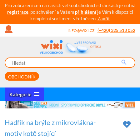
Pro zobrazení cen na našich velkoobchodních stránkách je nutná
registrace
, po schválení a Vašem
přihlášení
je Vám k dispozici
kompletní sortiment včetně cen.
Zavřít
(+420) 325 513 052
INFO@WIXI.CZ
OBCHODNÍK
Kategorie
Hadřík na brýle z mikrovlákna-
motiv kotě stojící