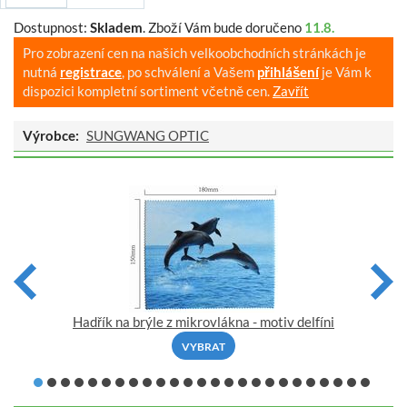
Dostupnost:
Skladem
.
Zboží Vám bude doručeno
11.8.
Pro zobrazení cen na našich velkoobchodních stránkách je
nutná
registrace
, po schválení a Vašem
přihlášení
je Vám k
dispozici kompletní sortiment včetně cen.
Zavřít
Výrobce:
SUNGWANG OPTIC
Hadřík na brýle z mikrovlákna - motiv delfíni
VYBRAT