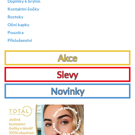
Doplňky k brýlím
Kontaktní čočky
Roztoky
Oční kapky
Pouzdra
Příslušenství
Akce
Slevy
Novinky