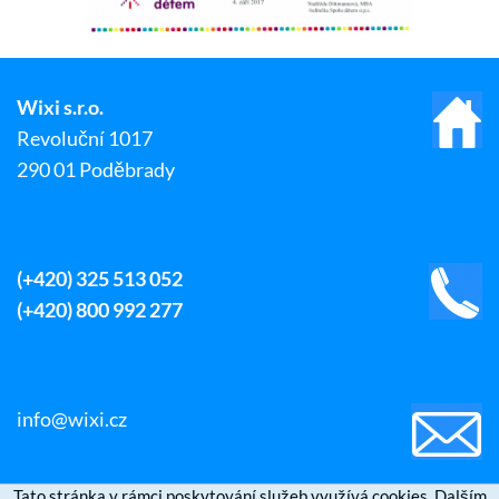
Wixi s.r.o.
Revoluční 1017
290 01 Poděbrady
(+420) 325 513 052
(+420) 800 992 277
info@wixi.cz
Tato stránka v rámci poskytování služeb využívá cookies. Dalším