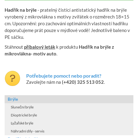
Hadřík na brýle
- pratelný čistící antistatický hadřík na brýle
vyrobený z mikrovlákna s motivy zvířátek o rozměrech 18×15
cm. Upozornění: pro zachování optimálních vlastností hadříku
doporučujeme prát pouze v mýdlové vodě! Jednotlivě baleno v
PE sáčku.
Stáhnout
příbalový leták
k produktu
Hadřík na brýle z
mikrovlákna- motiv auto
.
Potřebujete pomoct nebo poradit?
Zavolejte nám na
(+420) 325 513 052
.
Brýle
Sluneční brýle
Dioptrické brýle
Lyžařské brýle
Náhradní díly - servis