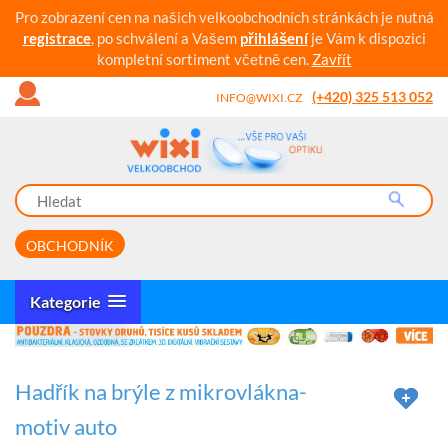
Pro zobrazení cen na našich velkoobchodních stránkách je nutná
registrace
, po schválení a Vašem
přihlášení
je Vám k dispozici
kompletní sortiment včetně cen.
Zavřít
(+420) 325 513 052
INFO@WIXI.CZ
OBCHODNÍK
Kategorie
Hadřík na brýle z mikrovlákna-
motiv auto