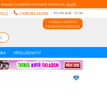
 dispozici kompletní sortiment včetně cen.
Zavřít
XI.CZ
(+420) 325 513 052
PO-PÁ 8:00 - 15:30
VYŽÁDAT NÁVŠTĚVU
OBCHODNÍHO ZÁSTUPCE
DRA
PŘÍSLUŠENSTVÍ