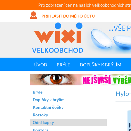
Pro zobrazení cen na našich velkoobchodních st
PŘIHLÁSIT DO MÉHO ÚČTU
ÚVOD
BRÝLE
DOPLŇKY K BRÝLÍM
Brýle
Hylo
Doplňky k brýlím
Kontaktní čočky
Roztoky
Oční kapky
Pouzdra