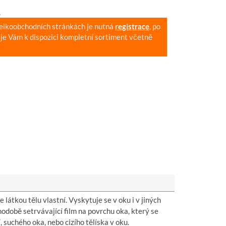
.
velkoobchodních stránkách je nutná
registrace
, po
je Vám k dispozici kompletní sortiment včetně
 látkou tělu vlastní. Vyskytuje se v oku i v jiných
odobě setrvávající film na povrchu oka, který se
 suchého oka, nebo cizího tělíska v oku.