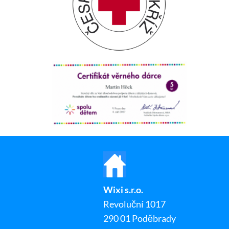
Wixi s.r.o.
Revoluční 1017
290 01 Poděbrady