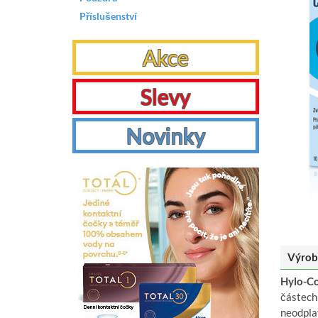
Příslušenství
Akce
Slevy
Novinky
Výrob
Hylo-C
částech 
neodplav