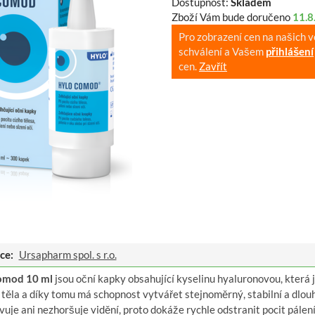
Dostupnost:
Skladem
Zboží Vám bude doručeno
11.8
Pro zobrazení cen na našich 
schválení a Vašem
přihlášení
cen.
Zavřít
ce:
Ursapharm spol. s r.o.
omod 10 ml
jsou oční kapky obsahující kyselinu hyaluronovou, která je
těla a díky tomu má schopnost vytvářet stejnoměrný, stabilní a dlouh
uje ani nezhoršuje vidění, proto dokáže rychle odstranit pocit pálení,