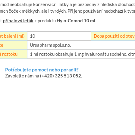
mod neobsahuje konzervační látky a je bezpečný z hlediska dlouhodo
ích čoček měkkých, ale i tvrdých. Při jeho používání nedochází k tv
ut
příbalový leták
k produktu
Hylo-Comod 10 ml
.
t balení (ml)
10
Doba použití od otev
ce
Ursapharm spol.s.r.o.
í roztoku
1 ml roztoku obsahuje 1 mg hyaluronátu sodného, citrá
Potřebujete pomoct nebo poradit?
Zavolejte nám na
(+420) 325 513 052
.