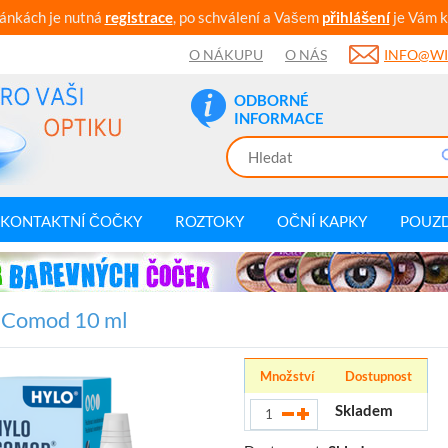
ránkách je nutná
registrace
, po schválení a Vašem
přihlášení
je Vám k
O NÁKUPU
O NÁS
INFO@WI
ODBORNÉ
INFORMACE
KONTAKTNÍ ČOČKY
ROZTOKY
OČNÍ KAPKY
POUZ
-Comod 10 ml
Množství
Dostupnost
Skladem