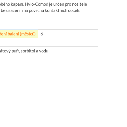
bého kapání. Hylo-Comod je určen pro nositele
orbě usazenin na povrchu kontaktních čoček.
ření balení (měsíců)
6
tový pufr, sorbitol a vodu