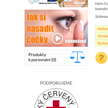
Hylo-Co
kontaktn
Stáhno
Velikos
Výrob
Složen
Produkty
k porovnání (0)
PODPORUJEME