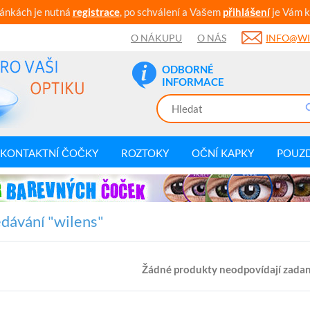
ránkách je nutná
registrace
, po schválení a Vašem
přihlášení
je Vám k
O NÁKUPU
O NÁS
INFO@WI
ODBORNÉ
INFORMACE
KONTAKTNÍ ČOČKY
ROZTOKY
OČNÍ KAPKY
POUZ
dávání "wilens"
Žádné produkty neodpovídají zadan