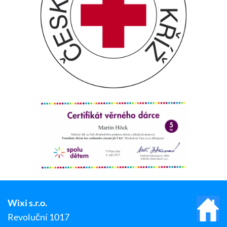
Wixi s.r.o.
Revoluční 1017