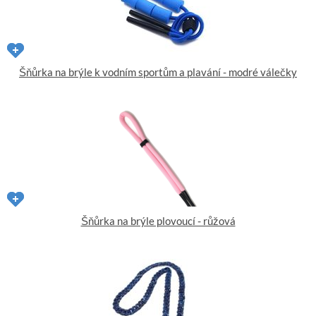
Šňůrka na brýle k vodním sportům a plavání - modré válečky
Šňůrka na brýle plovoucí - růžová