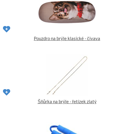
Pouzdro na brýle klasické - čivava
Šňůrka na brýle - řetízek zlatý