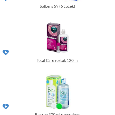
SofLens 59 (6 čoček)
Total Care roztok 120 ml
Biotrue 300 ml s pouzdrem