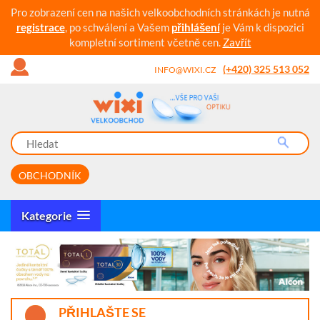
Pro zobrazení cen na našich velkoobchodních stránkách je nutná
registrace
, po schválení a Vašem
přihlášení
je Vám k dispozici
kompletní sortiment včetně cen.
Zavřít
(+420) 325 513 052
INFO@WIXI.CZ
OBCHODNÍK
Kategorie
PŘIHLAŠTE SE