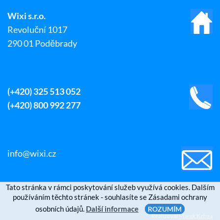
Wixi s.r.o.
Revoluční 1017
290 01 Poděbrady
(+420) 325 513 052
(+420) 800 992 277
info@wixi.cz
Tato stránka v rámci poskytování služeb využívá cookies. Dalším
používáním těchto stránek - souhlasíte se Zásadami ochrany
osobních údajů.
Další informace
ROZUMÍM
Realizoval
Marek Kebza