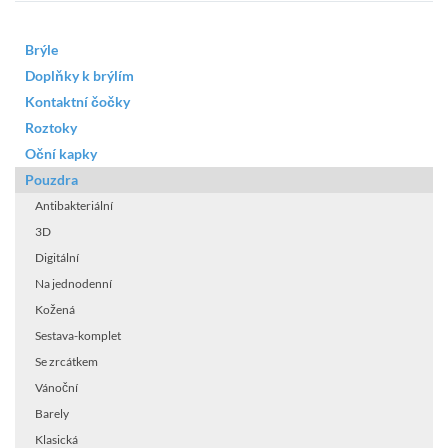
Brýle
Doplňky k brýlím
Kontaktní čočky
Roztoky
Oční kapky
Pouzdra
Antibakteriální
3D
Digitální
Na jednodenní
Kožená
Sestava-komplet
Se zrcátkem
Vánoční
Barely
Klasická