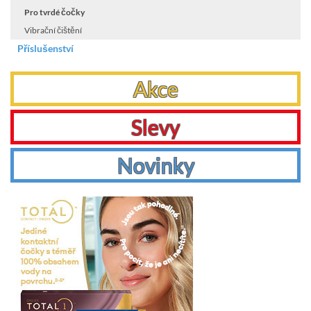
Pro tvrdé čočky
Vibrační čištění
Příslušenství
Akce
Slevy
Novinky