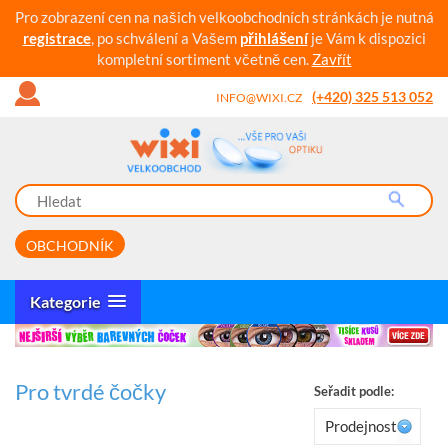
Pro zobrazení cen na našich velkoobchodních stránkách je nutná
registrace
, po schválení a Vašem
přihlášení
je Vám k dispozici
kompletní sortiment včetně cen.
Zavřít
(+420) 325 513 052
INFO@WIXI.CZ
OBCHODNÍK
Kategorie
Pro tvrdé čočky
Seřadit podle:
Prodejnost