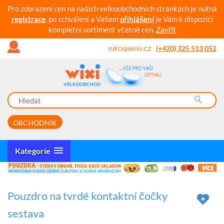
Pro zobrazení cen na našich velkoobchodních stránkách je nutná
registrace
, po schválení a Vašem
přihlášení
je Vám k dispozici
kompletní sortiment včetně cen.
Zavřít
(+420) 325 513 052
INFO@WIXI.CZ
OBCHODNÍK
Kategorie
Pouzdro na tvrdé kontaktní čočky
sestava