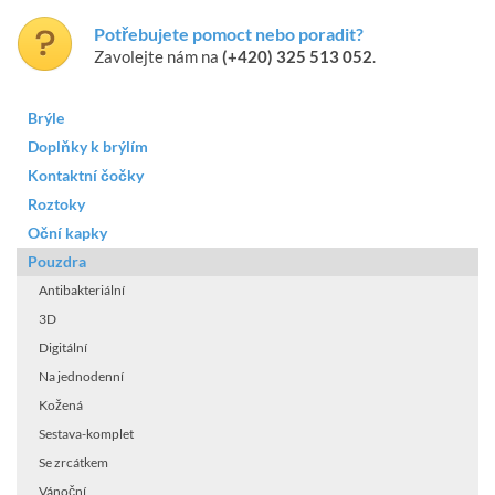
Potřebujete pomoct nebo poradit?
Zavolejte nám na
(+420) 325 513 052
.
Brýle
Doplňky k brýlím
Kontaktní čočky
Roztoky
Oční kapky
Pouzdra
Antibakteriální
3D
Digitální
Na jednodenní
Kožená
Sestava-komplet
Se zrcátkem
Vánoční