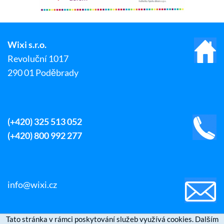
Wixi s.r.o.
Revoluční 1017
290 01 Poděbrady
(+420) 325 513 052
(+420) 800 992 277
info@wixi.cz
Tato stránka v rámci poskytování služeb využívá cookies. Dalším