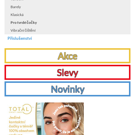
Barely
Klasická
Pro tvrdé čočky
Vibrační čištění
Příslušenství
Akce
Slevy
Novinky