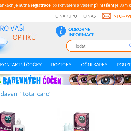
ránkách je nutná
registrace
, po schválení a Vašem
přihlášení
je Vám k
O NÁKUPU
O NÁS
INFO@WI
ODBORNÉ
INFORMACE
KONTAKTNÍ ČOČKY
ROZTOKY
OČNÍ KAPKY
POUZ
dávání "total care"