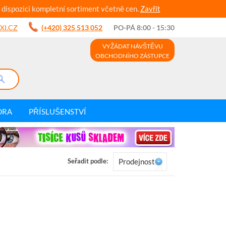
 dispozici kompletní sortiment včetně cen.
Zavřít
XI.CZ
(+420) 325 513 052
PO-PÁ 8:00 - 15:30
VYŽÁDAT NÁVŠTĚVU
OBCHODNÍHO ZÁSTUPCE
DRA
PŘÍSLUŠENSTVÍ
Seřadit podle:
Prodejnost