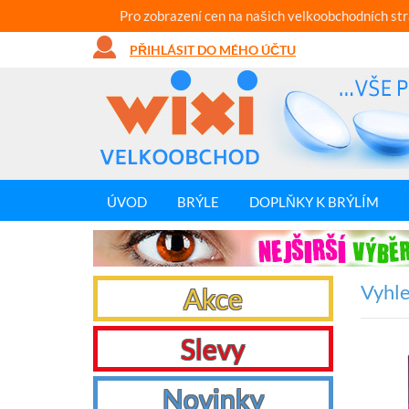
Pro zobrazení cen na našich velkoobchodních st
PŘIHLÁSIT DO MÉHO ÚČTU
ÚVOD
BRÝLE
DOPLŇKY K BRÝLÍM
Vyhle
Akce
Slevy
Novinky