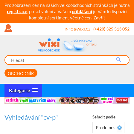
Pro zobrazení cen na našich velkoobchodních stránkách je nutná
registrace
, po schválení a Vašem
přihlášení
je Vám k dispozici
kompletní sortiment včetně cen.
Zavřít
(+420) 325 513 052
INFO@WIXI.CZ
OBCHODNÍK
Kategorie
Vyhledávání "cv-p"
Seřadit podle:
Prodejnost