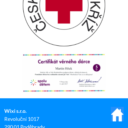
Wixi s.r.o.
Revoluční 1017
290 01 Poděbrady