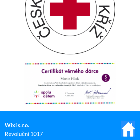
Wixi s.r.o.
Revoluční 1017