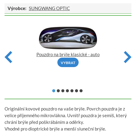
Výrobce:
SUNGWANG OPTIC
Pouzdro na brýle klasické - auto
VYBRAT
Originální kovové pouzdro na vaše brýle. Povrch pouzdra je z
velice příjemného mikrovlákna. Uvnitř pouzdra je semiš, který
chrání brýle před poškrábáním a oděrky.
Vhodné pro dioptrické brýle a menší sluneční brýle.