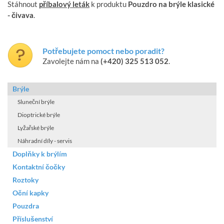
Stáhnout
příbalový leták
k produktu
Pouzdro na brýle klasické
- čivava
.
Potřebujete pomoct nebo poradit?
Zavolejte nám na
(+420) 325 513 052
.
Brýle
Sluneční brýle
Dioptrické brýle
Lyžařské brýle
Náhradní díly - servis
Doplňky k brýlím
Kontaktní čočky
Roztoky
Oční kapky
Pouzdra
Příslušenství