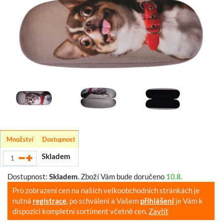
Množství
Dostupnost
Skladem
Dostupnost:
Skladem
.
Zboží Vám bude doručeno
10.8.
Pro zobrazení cen na našich velkoobchodních stránkách je
nutná
registrace
, po schválení a Vašem
přihlášení
je Vám k
dispozici kompletní sortiment včetně cen.
Zavřít