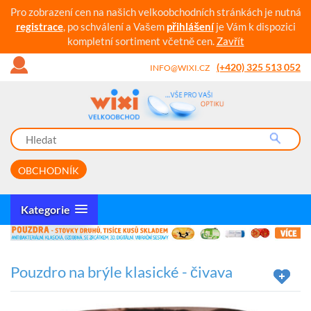
Pro zobrazení cen na našich velkoobchodních stránkách je nutná
registrace
, po schválení a Vašem
přihlášení
je Vám k dispozici
kompletní sortiment včetně cen.
Zavřít
(+420) 325 513 052
INFO@WIXI.CZ
OBCHODNÍK
Kategorie
Pouzdro na brýle klasické - čivava