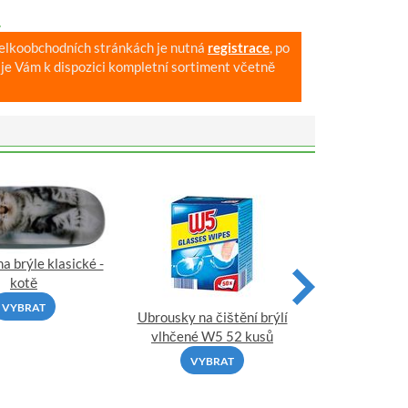
.
velkoobchodních stránkách je nutná
registrace
, po
je Vám k dispozici kompletní sortiment včetně
a brýle klasické -
Pouzdro na brý
kotě
bonbo
VYBRAT
VYBR
Ubrousky na čištění brýlí
vlhčené W5 52 kusů
VYBRAT