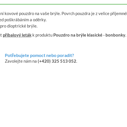
ní kovové pouzdro na vaše brýle. Povrch pouzdra je z velice příjemné
řed poškrábáním a oděrky.
ro dioptrické brýle.
ut
příbalový leták
k produktu
Pouzdro na brýle klasické - bonbonky
.
Potřebujete pomoct nebo poradit?
Zavolejte nám na
(+420) 325 513 052
.