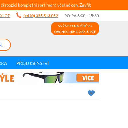
 dispozici kompletní sortiment včetně cen.
Zavřít
XI.CZ
(+420) 325 513 052
PO-PÁ 8:00 - 15:30
VYŽÁDAT NÁVŠTĚVU
OBCHODNÍHO ZÁSTUPCE
DRA
PŘÍSLUŠENSTVÍ