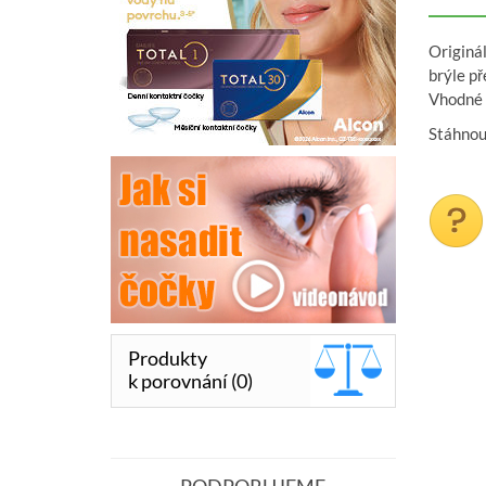
Originál
brýle p
Vhodné p
Stáhno
Produkty
k porovnání (0)
PODPORUJEME