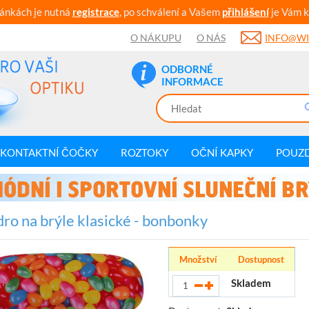
ránkách je nutná
registrace
, po schválení a Vašem
přihlášení
je Vám k
O NÁKUPU
O NÁS
INFO@WI
ODBORNÉ
INFORMACE
KONTAKTNÍ ČOČKY
ROZTOKY
OČNÍ KAPKY
POUZ
ro na brýle klasické - bonbonky
Množství
Dostupnost
Skladem