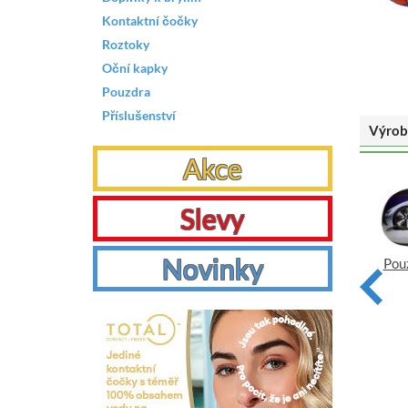
Kontaktní čočky
Roztoky
Oční kapky
Pouzdra
Příslušenství
Výrob
Akce
Slevy
Novinky
Pouzdro na brýle klasické -
Pouzdro na brýle klasické -
Pouz
pavouk
Stfu
VYBRAT
VYBRAT