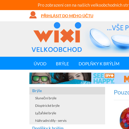
Pro zobrazení cen na našich velkoobchodních st
PŘIHLÁSIT DO MÉHO ÚČTU
ÚVOD
BRÝLE
DOPLŇKY K BRÝLÍM
Brýle
Pouzd
Sluneční brýle
Dioptrické brýle
Lyžařské brýle
Náhradní díly - servis
Doplňky k brýlím