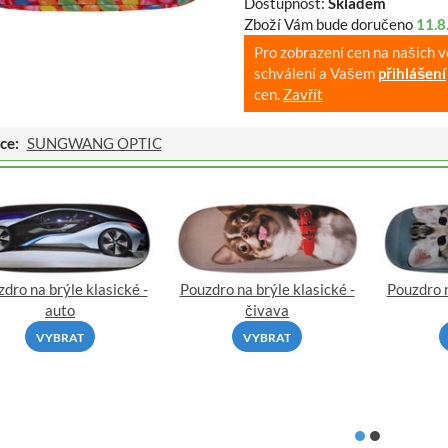
Dostupnost:
Skladem
Zboží Vám bude doručeno
11.8
Pro zobrazení cen na našich 
schválení a Vašem
přihlášení
cen.
Zavřít
ce:
SUNGWANG OPTIC
dro na brýle klasické -
Pouzdro na brýle klasické -
Pouzdro n
auto
čivava
VYBRAT
VYBRAT