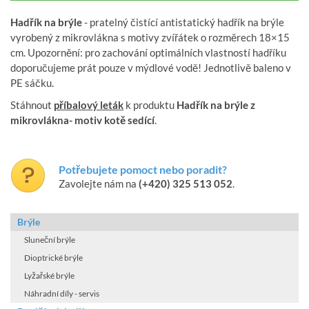
Hadřík na brýle
- pratelný čistící antistatický hadřík na brýle
vyrobený z mikrovlákna s motivy zvířátek o rozměrech 18×15
cm. Upozornění: pro zachování optimálních vlastností hadříku
doporučujeme prát pouze v mýdlové vodě! Jednotlivě baleno v
PE sáčku.
Stáhnout
příbalový leták
k produktu
Hadřík na brýle z
mikrovlákna- motiv kotě sedící
.
Potřebujete pomoct nebo poradit?
Zavolejte nám na
(+420) 325 513 052
.
Brýle
Sluneční brýle
Dioptrické brýle
Lyžařské brýle
Náhradní díly - servis