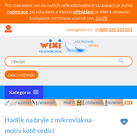
Pro zobrazení cen na našich velkoobchodních stránkách je nutná
registrace
, po schválení a Vašem
přihlášení
je Vám k dispozici
kompletní sortiment včetně cen.
Zavřít
(+420) 325 513 052
INFO@WIXI.CZ
OBCHODNÍK
Kategorie
Hadřík na brýle z mikrovlákna-
motiv kotě sedící