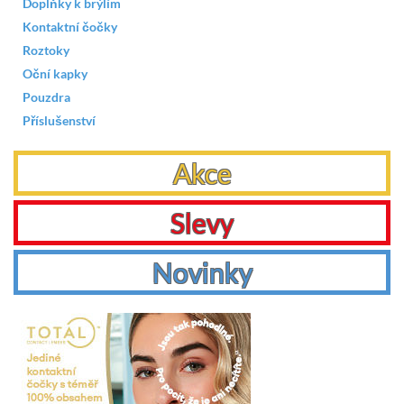
Doplňky k brýlím
Kontaktní čočky
Roztoky
Oční kapky
Pouzdra
Příslušenství
Akce
Slevy
Novinky