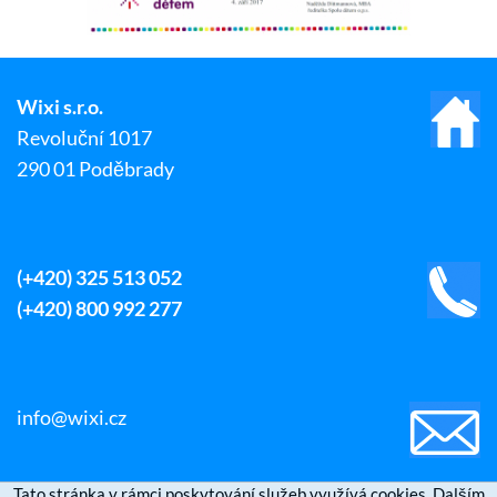
Wixi s.r.o.
Revoluční 1017
290 01 Poděbrady
(+420) 325 513 052
(+420) 800 992 277
info@wixi.cz
Tato stránka v rámci poskytování služeb využívá cookies. Dalším