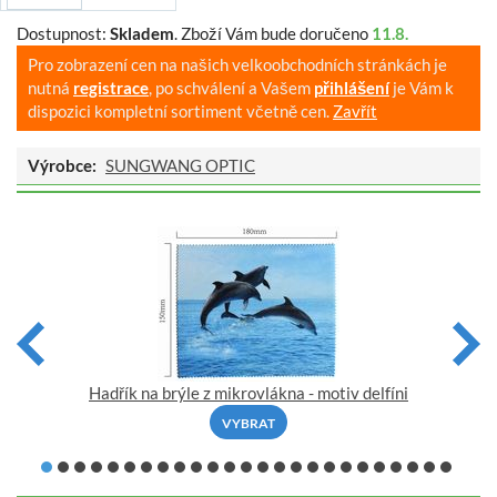
Dostupnost:
Skladem
.
Zboží Vám bude doručeno
11.8.
Pro zobrazení cen na našich velkoobchodních stránkách je
nutná
registrace
, po schválení a Vašem
přihlášení
je Vám k
dispozici kompletní sortiment včetně cen.
Zavřít
Výrobce:
SUNGWANG OPTIC
Hadřík na brýle z mikrovlákna - motiv delfíni
VYBRAT