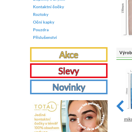
Kontaktní čočky
Roztoky
Oční kapky
Pouzdra
Příslušenství
Akce
Výrob
Slevy
Novinky
Hadřík na brýle z
Hadřík na brýle z
mikrovlákna- motiv sporťák
mikrovlákna- motiv žáby
mikr
VYBRAT
VYBRAT