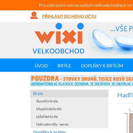
Pro zobrazení cen na našich velkoobchodních st
PŘIHLÁSIT DO MÉHO ÚČTU
ÚVOD
BRÝLE
DOPLŇKY K BRÝLÍM
Brýle
Hadří
Sluneční brýle
Dioptrické brýle
Lyžařské brýle
Náhradní díly - servis
Doplňky k brýlím