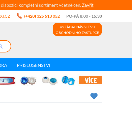
 dispozici kompletní sortiment včetně cen.
Zavřít
XI.CZ
(+420) 325 513 052
PO-PÁ 8:00 - 15:30
VYŽÁDAT NÁVŠTĚVU
OBCHODNÍHO ZÁSTUPCE
DRA
PŘÍSLUŠENSTVÍ