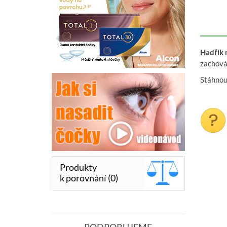
Hadřík 
zachová
Stáhno
Produkty
k porovnání (0)
PODPORUJEME