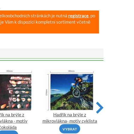
.
velkoobchodních stránkách je nutná
registrace
, po
je Vám k dispozici kompletní sortiment včetně
ík na brýle z
Hadřík na brýle z
Hadřík na
vlákna - motiv
mikrovlákna- motiv cyklista
mikrovlákna- 
čokoláda
VYBRAT
VYBR