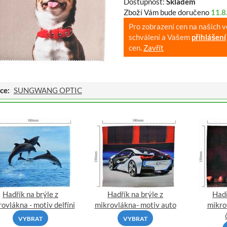
Dostupnost:
Skladem
Zboží Vám bude doručeno
11.8
Pro zobrazení cen na našich 
schválení a Vašem
přihlášení
cen.
Zavřít
ce:
SUNGWANG OPTIC
Hadřík na brýle z
Hadřík na brýle z
Hadř
ovlákna - motiv delfíni
mikrovlákna- motiv auto
mikro
VYBRAT
VYBRAT