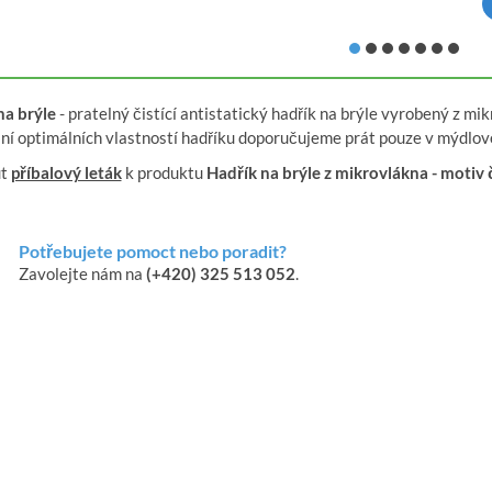
na brýle
- pratelný čistící antistatický hadřík na brýle vyrobený z 
ní optimálních vlastností hadříku doporučujeme prát pouze v mýdlové
ut
příbalový leták
k produktu
Hadřík na brýle z mikrovlákna - motiv 
Potřebujete pomoct nebo poradit?
Zavolejte nám na
(+420) 325 513 052
.