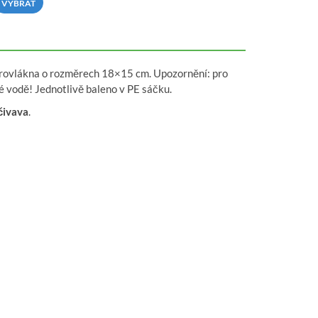
VYBRAT
mikrovlákna o rozměrech 18×15 cm. Upozornění: pro
 vodě! Jednotlivě baleno v PE sáčku.
čivava
.