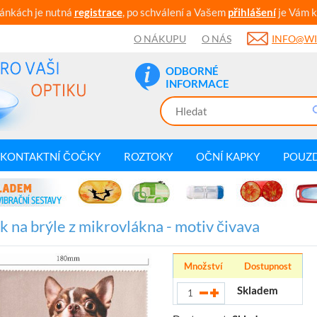
ránkách je nutná
registrace
, po schválení a Vašem
přihlášení
je Vám k
O NÁKUPU
O NÁS
INFO@WI
ODBORNÉ
INFORMACE
KONTAKTNÍ ČOČKY
ROZTOKY
OČNÍ KAPKY
POUZ
k na brýle z mikrovlákna - motiv čivava
Množství
Dostupnost
Skladem