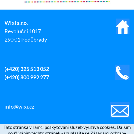
Wixi s.r.o.
Revoluční 1017
290 01 Poděbrady
(+420) 325 513 052
(+420) 800 992 277
info@wixi.cz
Tato stránka v rámci poskytování služeb využívá cookies. Dalším
používáním těchto stránek - souhlasíte se Zásadami ochrany