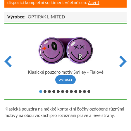
dispozici kompletní sortiment včetně cen.
Zavřít
Výrobce:
OPTIPAK LIMITED
Klasické pouzdro motiv Smiley - Fialové
VYBRAT
Klasická pouzdra na měkké kontaktní čočky ozdobené různými
motivy na obou víčkách pro rozeznání pravé a levé strany.