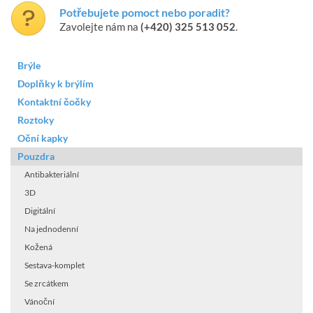
Potřebujete pomoct nebo poradit?
Zavolejte nám na
(+420) 325 513 052
.
Brýle
Doplňky k brýlím
Kontaktní čočky
Roztoky
Oční kapky
Pouzdra
Antibakteriální
3D
Digitální
Na jednodenní
Kožená
Sestava-komplet
Se zrcátkem
Vánoční