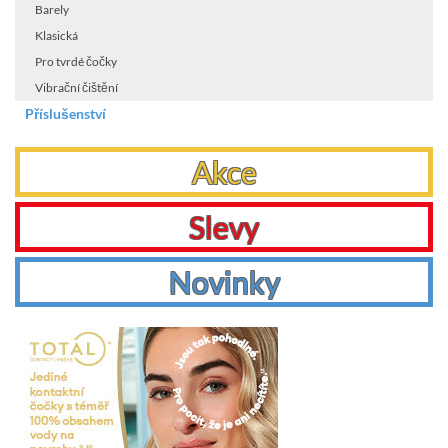
Barely
Klasická
Pro tvrdé čočky
Vibrační čištění
Příslušenství
Akce
Slevy
Novinky