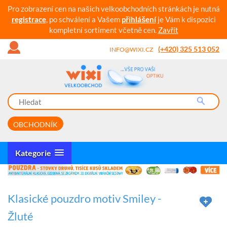
Pro zobrazení cen na našich velkoobchodních stránkách je nutná
registrace
, po schválení a Vašem
přihlášení
je Vám k dispozici
kompletní sortiment včetně cen.
Zavřít
(+420) 325 513 052
INFO@WIXI.CZ
OBCHODNÍK
Kategorie
Klasické pouzdro motiv Smiley -
Žluté