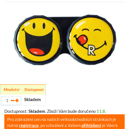
Množství
Dostupnost
Skladem
Dostupnost:
Skladem
.
Zboží Vám bude doručeno
11.8.
Pro zobrazení cen na našich velkoobchodních stránkách je
nutná
registrace
, po schválení a Vašem
přihlášení
je Vám k