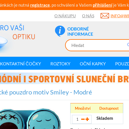
ránkách je nutná
registrace
, po schválení a Vašem
přihlášení
je Vám k
O NÁKUPU
O NÁS
INFO@WI
ODBORNÉ
INFORMACE
KONTAKTNÍ ČOČKY
ROZTOKY
OČNÍ KAPKY
POUZ
cké pouzdro motiv Smiley - Modré
Množství
Dostupnost
Skladem