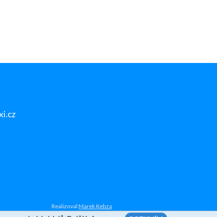
i.cz
Realizoval
Marek Kebza