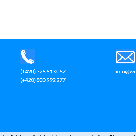
(+420) 325 513 052
info@wix
(+420) 800 992 277