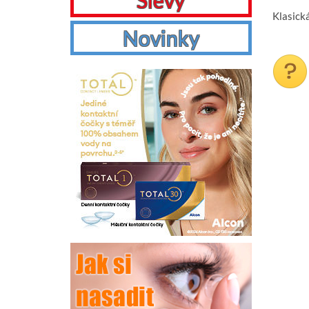
Slevy
Klasick
Novinky