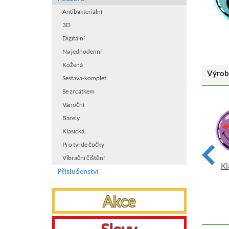
Antibakteriální
3D
Digitální
Na jednodenní
Kožená
Výrob
Sestava-komplet
Se zrcátkem
Vánoční
Barely
Klasická
Pro tvrdé čočky
Vibrační čištění
Klasické pouzdro motiv
Klasické pouzdro motiv
Kl
Příslušenství
Smiley - Srdce
Smiley - Star
VYBRAT
VYBRAT
Akce