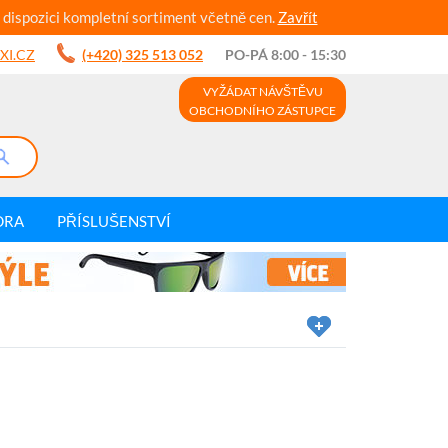
 dispozici kompletní sortiment včetně cen.
Zavřít
XI.CZ
(+420) 325 513 052
PO-PÁ 8:00 - 15:30
VYŽÁDAT NÁVŠTĚVU
OBCHODNÍHO ZÁSTUPCE
DRA
PŘÍSLUŠENSTVÍ