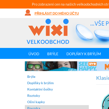
Pro zobrazení cen na našich velkoobchodních st
PŘIHLÁSIT DO MÉHO ÚČTU
ÚVOD
BRÝLE
DOPLŇKY K BRÝLÍM
Brýle
Klasi
Doplňky k brýlím
Kontaktní čočky
Roztoky
Oční kapky
Pouzdra