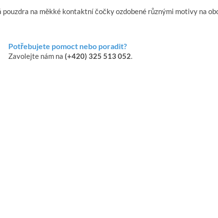
á pouzdra na měkké kontaktní čočky ozdobené různými motivy na obou
Potřebujete pomoct nebo poradit?
Zavolejte nám na
(+420) 325 513 052
.