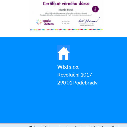
Wixi s.r.o.
Revoluční 1017
290 01 Poděbrady