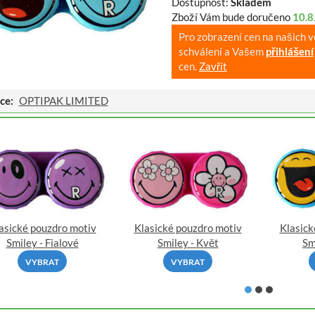
Dostupnost:
Skladem
Zboží Vám bude doručeno
10.8
Pro zobrazení cen na našich 
schválení a Vašem
přihlášení
cen.
Zavřít
ce:
OPTIPAK LIMITED
asické pouzdro motiv
Klasické pouzdro motiv
Klasick
Smiley - Fialové
Smiley - Květ
Sm
VYBRAT
VYBRAT