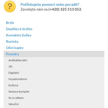
Potřebujete pomoct nebo poradit?
Zavolejte nám na
(+420) 325 513 052
.
Brýle
Doplňky k brýlím
Kontaktní čočky
Roztoky
Oční kapky
Pouzdra
Antibakteriální
3D
Digitální
Na jednodenní
Kožená
Sestava-komplet
Se zrcátkem
Vánoční