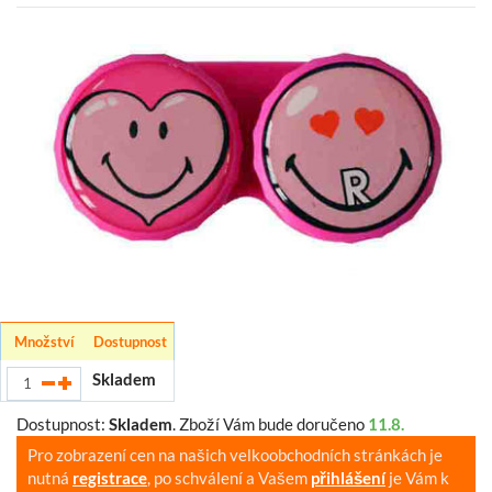
Množství
Dostupnost
Skladem
Dostupnost:
Skladem
.
Zboží Vám bude doručeno
11.8.
Pro zobrazení cen na našich velkoobchodních stránkách je
nutná
registrace
, po schválení a Vašem
přihlášení
je Vám k