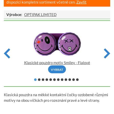
dispozici kompletní sortiment včetně cen.
Zavřít
Výrobce:
OPTIPAK LIMITED
Klasické pouzdro motiv Smiley - Fialové
VYBRAT
Klasická pouzdra na měkké kontaktní čočky ozdobené různými
motivy na obou víčkách pro rozeznání pravé a levé strany.