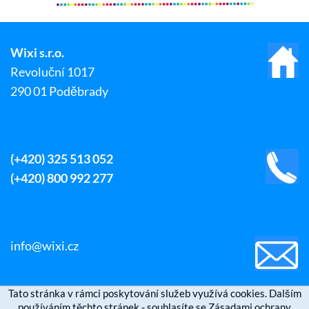
Wixi s.r.o.
Revoluční 1017
290 01 Poděbrady
(+420) 325 513 052
(+420) 800 992 277
info@wixi.cz
Tato stránka v rámci poskytování služeb využívá cookies. Dalším
používáním těchto stránek - souhlasíte se Zásadami ochrany