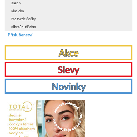
Barely
Klasická
Pro tvrdé čočky
Vibrační čištění
Příslušenství
Akce
Slevy
Novinky