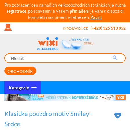
Pro zobrazení cen na našich velkoobchodních stránkách je nutná
registrace
, po schválení a Vašem
přihlášení
je Vám k dispozici
kompletní sortiment včetně cen.
Zavřít
(+420) 325 513 052
INFO@WIXI.CZ
OBCHODNÍK
Kategorie
Klasické pouzdro motiv Smiley -
Srdce