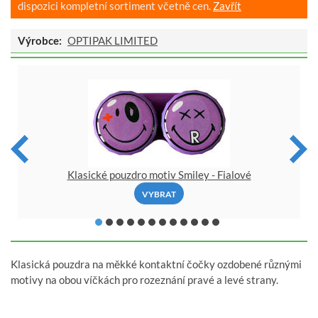
dispozici kompletní sortiment včetně cen.
Zavřít
Výrobce:
OPTIPAK LIMITED
Klasické pouzdro motiv Smiley - Fialové
VYBRAT
Klasická pouzdra na měkké kontaktní čočky ozdobené různými
motivy na obou víčkách pro rozeznání pravé a levé strany.