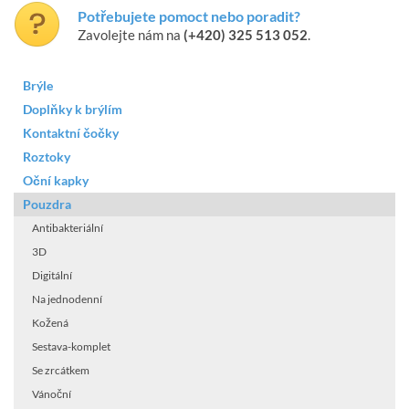
Potřebujete pomoct nebo poradit?
Zavolejte nám na
(+420) 325 513 052
.
Brýle
Doplňky k brýlím
Kontaktní čočky
Roztoky
Oční kapky
Pouzdra
Antibakteriální
3D
Digitální
Na jednodenní
Kožená
Sestava-komplet
Se zrcátkem
Vánoční