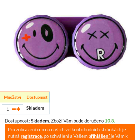
Množství
Dostupnost
Skladem
Dostupnost:
Skladem
.
Zboží Vám bude doručeno
10.8.
Pro zobrazení cen na našich velkoobchodních stránkách je
nutná
registrace
, po schválení a Vašem
přihlášení
je Vám k