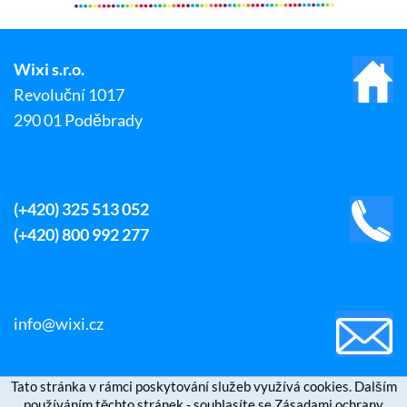
Wixi s.r.o.
Revoluční 1017
290 01 Poděbrady
(+420) 325 513 052
(+420) 800 992 277
info@wixi.cz
Tato stránka v rámci poskytování služeb využívá cookies. Dalším
používáním těchto stránek - souhlasíte se Zásadami ochrany