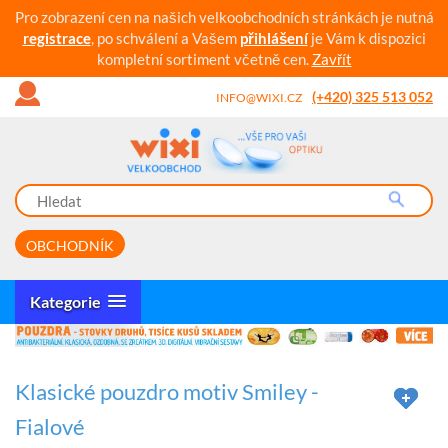
Pro zobrazení cen na našich velkoobchodních stránkách je nutná
registrace
, po schválení a Vašem
přihlášení
je Vám k dispozici
kompletní sortiment včetně cen.
Zavřít
(+420) 325 513 052
INFO@WIXI.CZ
OBCHODNÍK
Kategorie
Klasické pouzdro motiv Smiley -
Fialové