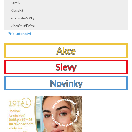
Barely
Klasická
Pro tvrdé čočky
Vibrační čištění
Příslušenství
Akce
Slevy
Novinky