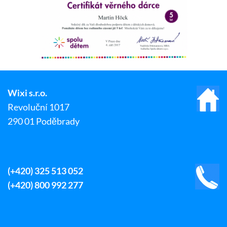
Wixi s.r.o.
Revoluční 1017
290 01 Poděbrady
(+420) 325 513 052
(+420) 800 992 277