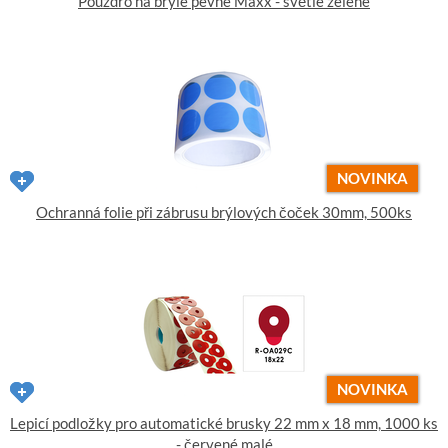
Pouzdro na brýle pevné Maxx - světle zelené
NOVINKA
Ochranná folie při zábrusu brýlových čoček 30mm, 500ks
NOVINKA
Lepicí podložky pro automatické brusky 22 mm x 18 mm, 1000 ks
- červené malé