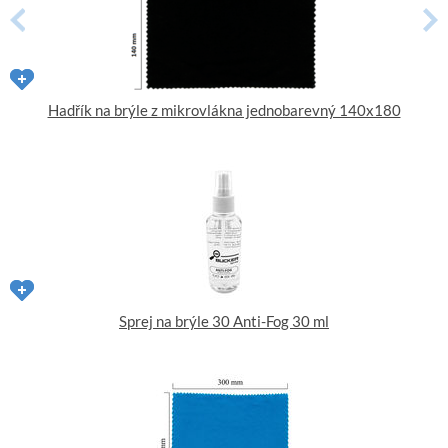
Hadřík na brýle z mikrovlákna jednobarevný 140x180
Sprej na brýle 30 Anti-Fog 30 ml