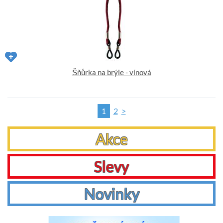
Šňůrka na brýle - vínová
2
>
1
Akce
Slevy
Novinky