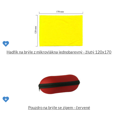
Hadřík na brýle z mikrovlákna jednobarevný - žlutý 120x170
Pouzdro na brýle se zipem - červené