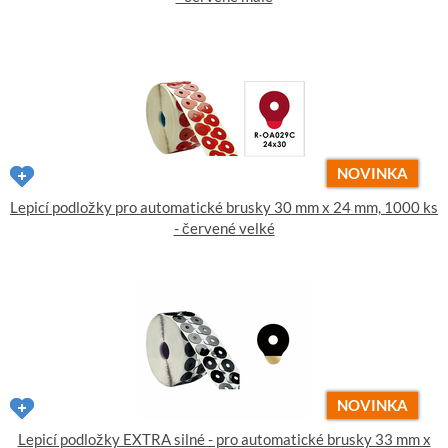
NOVINKA
Lepicí podložky pro automatické brusky 30 mm x 24 mm, 1000 ks
- červené velké
NOVINKA
Lepicí podložky EXTRA silné - pro automatické brusky 33 mm x