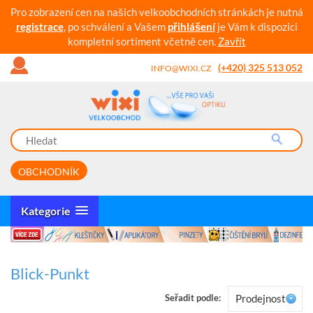
Pro zobrazení cen na našich velkoobchodních stránkách je nutná
registrace
, po schválení a Vašem
přihlášení
je Vám k dispozici
kompletní sortiment včetně cen.
Zavřít
(+420) 325 513 052
INFO@WIXI.CZ
OBCHODNÍK
Kategorie
Blick-Punkt
Seřadit podle:
Prodejnost