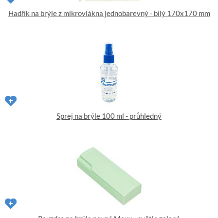
Hadřík na brýle z mikrovlákna jednobarevný - bílý 170x170 mm
Sprej na brýle 100 ml - průhledný