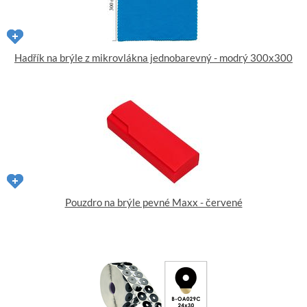
Hadřík na brýle z mikrovlákna jednobarevný - modrý 300x300
Pouzdro na brýle pevné Maxx - červené