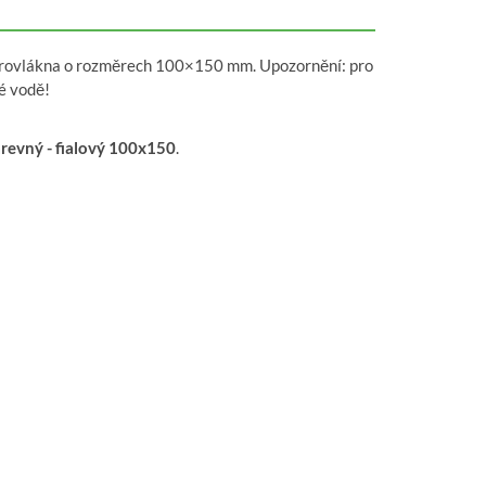
mikrovlákna o rozměrech 100×150 mm. Upozornění: pro
é vodě!
revný - fialový 100x150
.