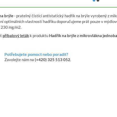
na brýle
- pratelný čistící antistatický hadřík na brýle vyrobený z 
ní optimálních vlastností hadříku doporučujeme prát pouze v mýdlov
 230 mg/m2.
ut
příbalový leták
k produktu
Hadřík na brýle z mikrovlákna jednoba
Potřebujete pomoct nebo poradit?
Zavolejte nám na
(+420) 325 513 052
.