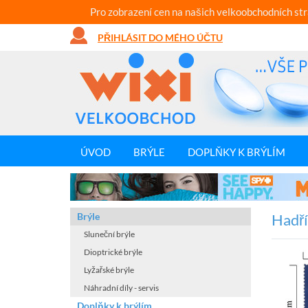
Pro zobrazení cen na našich velkoobchodních st
PŘIHLÁSIT DO MÉHO ÚČTU
ÚVOD
BRÝLE
DOPLŇKY K BRÝLÍM
Brýle
Hadří
Sluneční brýle
Dioptrické brýle
Lyžařské brýle
Náhradní díly - servis
Doplňky k brýlím