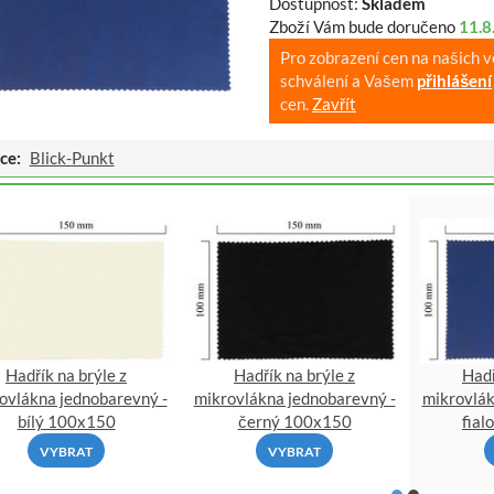
Dostupnost:
Skladem
Zboží Vám bude doručeno
11.8
Pro zobrazení cen na našich 
schválení a Vašem
přihlášení
cen.
Zavřít
ce:
Blick-Punkt
Hadřík na brýle z
Hadřík na brýle z
Hadř
ovlákna jednobarevný -
mikrovlákna jednobarevný -
mikrovlák
bílý 100x150
černý 100x150
fia
VYBRAT
VYBRAT