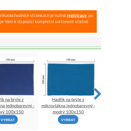
.
velkoobchodních stránkách je nutná
registrace
, po
je Vám k dispozici kompletní sortiment včetně
ík na brýle z
Hadřík na brýle z
Hadřík na
na jednobarevný -
mikrovlákna jednobarevný -
mikrovlákna je
lový 100x150
modrý 100x150
oranžový 
VYBRAT
VYBRAT
VYBR