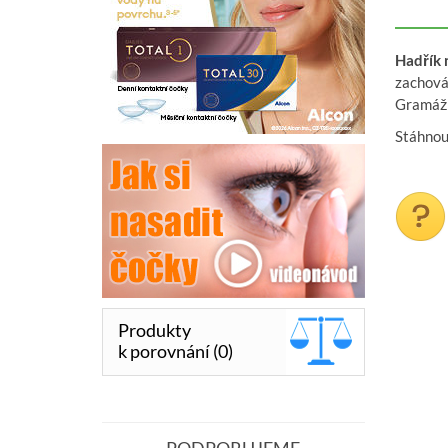
Hadřík 
zachová
Gramáž
Stáhno
Produkty
k porovnání (0)
PODPORUJEME