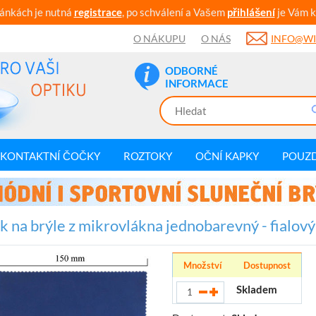
ránkách je nutná
registrace
, po schválení a Vašem
přihlášení
je Vám k
O NÁKUPU
O NÁS
INFO@WI
ODBORNÉ
INFORMACE
KONTAKTNÍ ČOČKY
ROZTOKY
OČNÍ KAPKY
POUZ
k na brýle z mikrovlákna jednobarevný - fialo
Množství
Dostupnost
Skladem