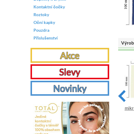
Kontaktní čočky
Roztoky
Oční kapky
Pouzdra
Příslušenství
Výrob
Akce
Slevy
Novinky
Hadřík na brýle z
Hadřík na brýle z
mikrovlákna jednobarevný -
mikrovlákna jednobarevný -
mikr
zelený 100x150
žlutý 100x150
VYBRAT
VYBRAT