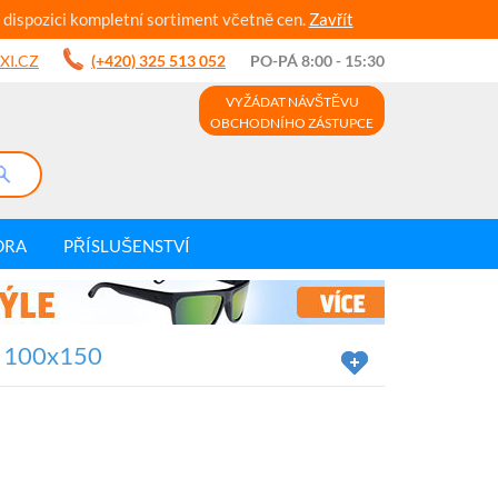
 dispozici kompletní sortiment včetně cen.
Zavřít
XI.CZ
(+420) 325 513 052
PO-PÁ 8:00 - 15:30
VYŽÁDAT NÁVŠTĚVU
OBCHODNÍHO ZÁSTUPCE
DRA
PŘÍSLUŠENSTVÍ
vý 100x150