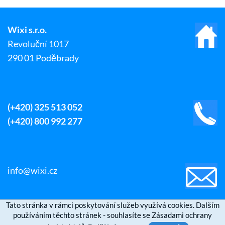
Wixi s.r.o.
Revoluční 1017
290 01 Poděbrady
(+420) 325 513 052
(+420) 800 992 277
info@wixi.cz
Tato stránka v rámci poskytování služeb využívá cookies. Dalším
používáním těchto stránek - souhlasíte se Zásadami ochrany