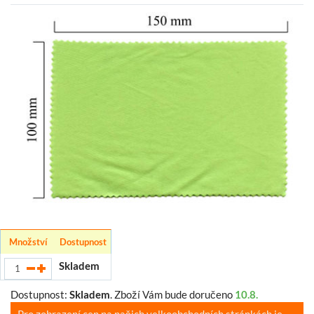
Množství
Dostupnost
Skladem
Dostupnost:
Skladem
.
Zboží Vám bude doručeno
10.8.
Pro zobrazení cen na našich velkoobchodních stránkách je