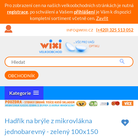
Pro zobrazení cen na našich velkoobchodních stránkách je nutná
registrace
, po schválení a Vašem
přihlášení
je Vám k dispozici
kompletní sortiment včetně cen.
Zavřít
(+420) 325 513 052
INFO@WIXI.CZ
OBCHODNÍK
Kategorie
Hadřík na brýle z mikrovlákna
jednobarevný - zelený 100x150