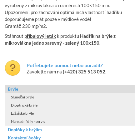
vyrobený z mikrovlákna o rozměrech 100×150 mm.
Upozornění: pro zachování optimálních vlastností hadříku
doporučujeme prát pouze v mýdlové vodě!
Gramáž 230 mg/m2.
Stáhnout
příbalový leták
k produktu
Hadřík na brýle z
mikrovlákna jednobarevný - zelený 100x150
.
Potřebujete pomoct nebo poradit?
Zavolejte nám na
(+420) 325 513 052
.
Brýle
Sluneční brýle
Dioptrické brýle
Lyžařské brýle
Náhradní díly - servis
Doplňky k brýlím
Kontaktní čočky