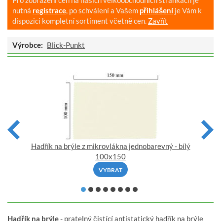
nutná
registrace
, po schválení a Vašem
přihlášení
je Vám k
dispozici kompletní sortiment včetně cen.
Zavřít
Výrobce:
Blick-Punkt
Hadřík na brýle z mikrovlákna jednobarevný - bílý
100x150
VYBRAT
Hadřík na brýle
- pratelný čistící antistatický hadřík na brýle