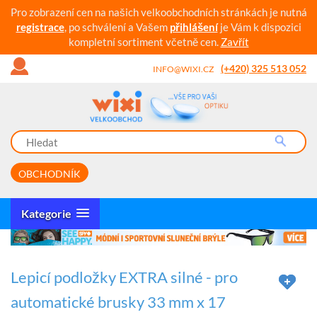
Pro zobrazení cen na našich velkoobchodních stránkách je nutná
registrace
, po schválení a Vašem
přihlášení
je Vám k dispozici
kompletní sortiment včetně cen.
Zavřít
(+420) 325 513 052
INFO@WIXI.CZ
OBCHODNÍK
Kategorie
Lepicí podložky EXTRA silné - pro
automatické brusky 33 mm x 17