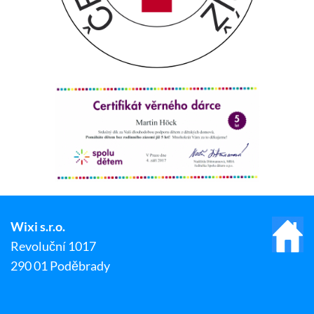
Wixi s.r.o.
Revoluční 1017
290 01 Poděbrady