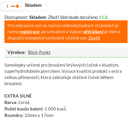
Skladem
Dostupnost:
Skladem
.
Zboží Vám bude doručeno
11.8.
Pro zobrazení cen na našich velkoobchodních stránkách je
nutná
registrace
, po schválení a Vašem
přihlášení
je Vám k
dispozici kompletní sortiment včetně cen.
Zavřít
Výrobce:
Blick-Punkt
Samolepky určené pro broušení brýlových čoček s kluzkým,
superhydrofobním povrchem. Vysoce kvalitní produkt s extra
velkou přilnavostí, která zabraňuje otáčení čoček během
broušení.
EXTRA SILNÉ
Barva:
černá
Počet kusův balení:
1 000 kusů
Rozměry:
33mm x 17mm