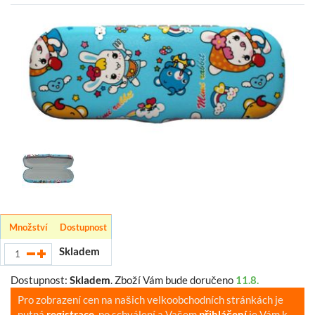
Množství
Dostupnost
Skladem
Dostupnost:
Skladem
.
Zboží Vám bude doručeno
11.8.
Pro zobrazení cen na našich velkoobchodních stránkách je
nutná
registrace
, po schválení a Vašem
přihlášení
je Vám k