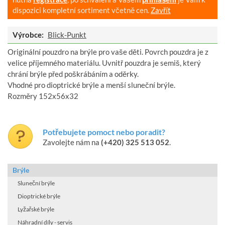
dispozici kompletní sortiment včetně cen.
Zavřít
Výrobce:
Blick-Punkt
Originální pouzdro na brýle pro vaše děti. Povrch pouzdra je z
velice příjemného materiálu. Uvnitř pouzdra je semiš, který
chrání brýle před poškrábáním a oděrky.
Vhodné pro dioptrické brýle a menší sluneční brýle.
Rozměry 152x56x32
Potřebujete pomoct nebo poradit?
Zavolejte nám na
(+420) 325 513 052
.
Brýle
Sluneční brýle
Dioptrické brýle
Lyžařské brýle
Náhradní díly - servis