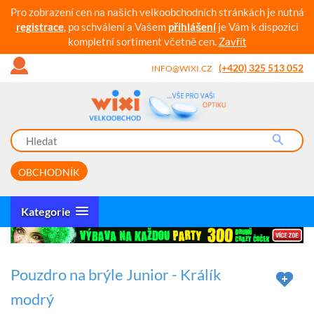
Pro zobrazení cen na našich velkoobchodních stránkách je nutná
registrace
, po schválení a Vašem
přihlášení
je Vám k dispozici
kompletní sortiment včetně cen.
Zavřít
(+420) 325 513 052
INFO@WIXI.CZ
OBCHODNÍK
Kategorie
Pouzdro na brýle Junior - Králík
modrý