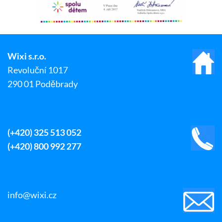
Wixi s.r.o.
Revoluční 1017
290 01 Poděbrady
(+420) 325 513 052
(+420) 800 992 277
info@wixi.cz