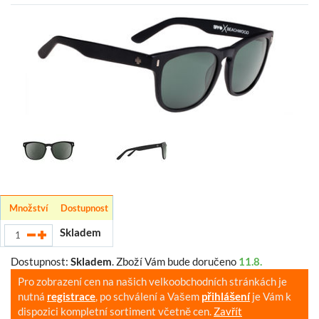
Množství
Dostupnost
Skladem
Dostupnost:
Skladem
.
Zboží Vám bude doručeno
11.8.
Pro zobrazení cen na našich velkoobchodních stránkách je
nutná
registrace
, po schválení a Vašem
přihlášení
je Vám k
dispozici kompletní sortiment včetně cen.
Zavřít