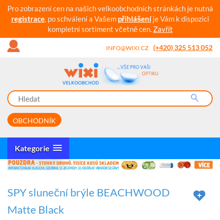
Pro zobrazení cen na našich velkoobchodních stránkách je nutná
registrace
, po schválení a Vašem
přihlášení
je Vám k dispozici
kompletní sortiment včetně cen.
Zavřít
(+420) 325 513 052
INFO@WIXI.CZ
OBCHODNÍK
Kategorie
SPY sluneční brýle BEACHWOOD
Matte Black