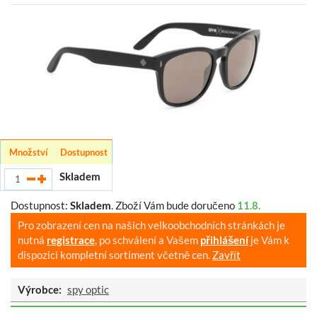
Množství
Dostupnost
Skladem
Dostupnost:
Skladem
.
Zboží Vám bude doručeno
11.8.
Pro zobrazení cen na našich velkoobchodních stránkách je
nutná
registrace
, po schválení a Vašem
přihlášení
je Vám k
dispozici kompletní sortiment včetně cen.
Zavřít
Výrobce:
spy optic