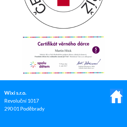
Wixi s.r.o.
Revoluční 1017
290 01 Poděbrady