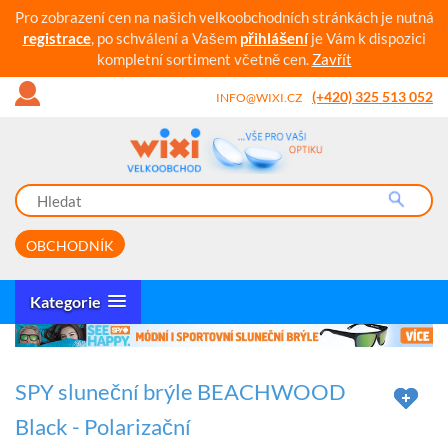
Pro zobrazení cen na našich velkoobchodních stránkách je nutná
registrace
, po schválení a Vašem
přihlášení
je Vám k dispozici
kompletní sortiment včetně cen.
Zavřít
(+420) 325 513 052
INFO@WIXI.CZ
OBCHODNÍK
Kategorie
SPY sluneční brýle BEACHWOOD
Black - Polarizační