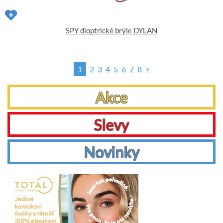
SPY dioptrické brýle DYLAN
2
3
4
5
6
7
8
>
1
Akce
Slevy
Novinky