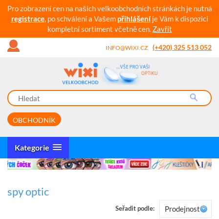
Pro zobrazení cen na našich velkoobchodních stránkách je nutná
registrace
, po schválení a Vašem
přihlášení
je Vám k dispozici
kompletní sortiment včetně cen.
Zavřít
(+420) 325 513 052
INFO@WIXI.CZ
OBCHODNÍK
Kategorie
spy optic
Seřadit podle:
Prodejnost