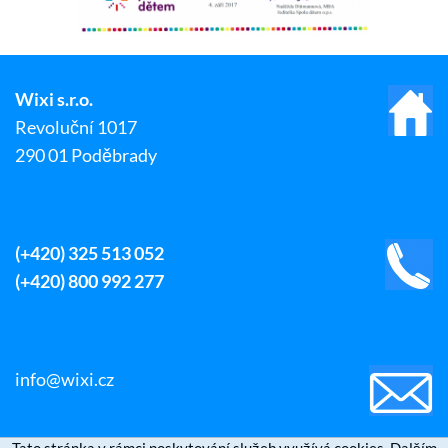
Wixi s.r.o.
Revoluční 1017
290 01 Poděbrady
(+420) 325 513 052
(+420) 800 992 277
info@wixi.cz