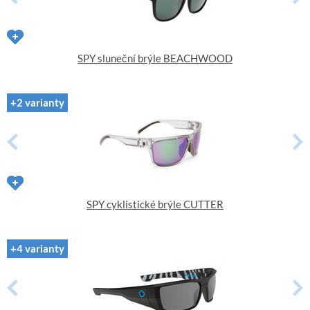
SPY sluneční brýle BEACHWOOD
+2 varianty
SPY cyklistické brýle CUTTER
+4 varianty