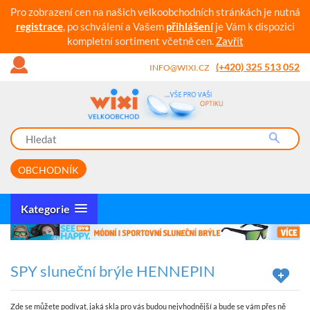
Pro zobrazení cen na našich velkoobchodních stránkách je nutná
registrace
, po schválení a Vašem
přihlášení
je Vám k dispozici
kompletní sortiment včetně cen.
Zavřít
(+420) 325 513 052
INFO@WIXI.CZ
OBCHODNÍK
Kategorie
SPY sluneční brýle HENNEPIN
Zde se můžete podívat, jaká skla pro vás budou nejvhodnější a bude se vám přes ně