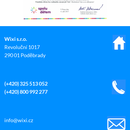
Wixi s.r.o.
Revoluční 1017
290 01 Poděbrady
(+420) 325 513 052
(+420) 800 992 277
info@wixi.cz