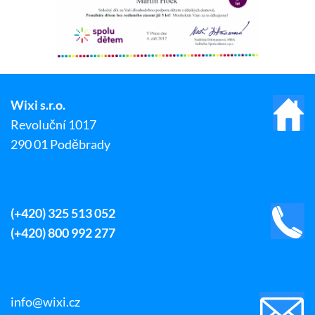
Wixi s.r.o.
Revoluční 1017
290 01 Poděbrady
(+420) 325 513 052
(+420) 800 992 277
info@wixi.cz