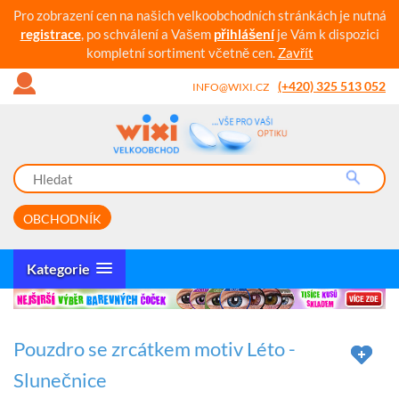
Pro zobrazení cen na našich velkoobchodních stránkách je nutná
registrace
, po schválení a Vašem
přihlášení
je Vám k dispozici
kompletní sortiment včetně cen.
Zavřít
(+420) 325 513 052
INFO@WIXI.CZ
OBCHODNÍK
Kategorie
Pouzdro se zrcátkem motiv Léto -
Slunečnice