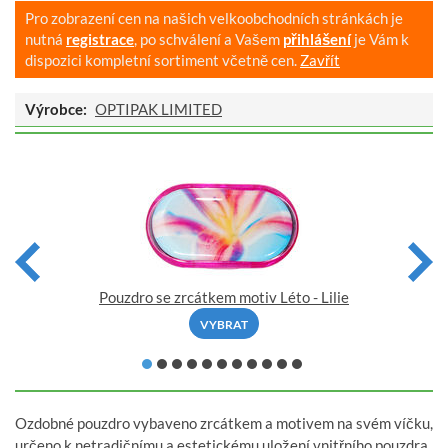
Pro zobrazení cen na našich velkoobchodních stránkách je
nutná
registrace
, po schválení a Vašem
přihlášení
je Vám k
dispozici kompletní sortiment včetně cen.
Zavřít
Výrobce:
OPTIPAK LIMITED
Pouzdro se zrcátkem motiv Léto - Lilie
VYBRAT
Ozdobné pouzdro vybaveno zrcátkem a motivem na svém víčku,
určeno k netradičnímu a estetickému uložení vnitřního pouzdra