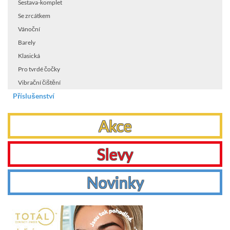
Sestava-komplet
Se zrcátkem
Vánoční
Barely
Klasická
Pro tvrdé čočky
Vibrační čištění
Příslušenství
Akce
Slevy
Novinky