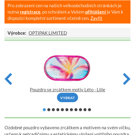
Pro zobrazení cen na našich velkoobchodních stránkách je
nutná
registrace
, po schválení a Vašem
přihlášení
je Vám k
dispozici kompletní sortiment včetně cen.
Zavřít
Výrobce:
OPTIPAK LIMITED
Pouzdro se zrcátkem motiv Léto - Lilie
VYBRAT
Ozdobné pouzdro vybaveno zrcátkem a motivem na svém víčku,
určeno k netradičnímu a estetickému uložení vnitřního pouzdra