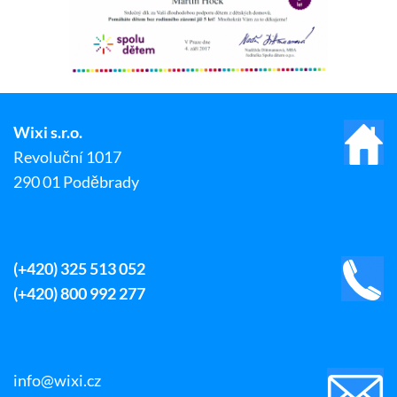
Wixi s.r.o.
Revoluční 1017
290 01 Poděbrady
(+420) 325 513 052
(+420) 800 992 277
info@wixi.cz