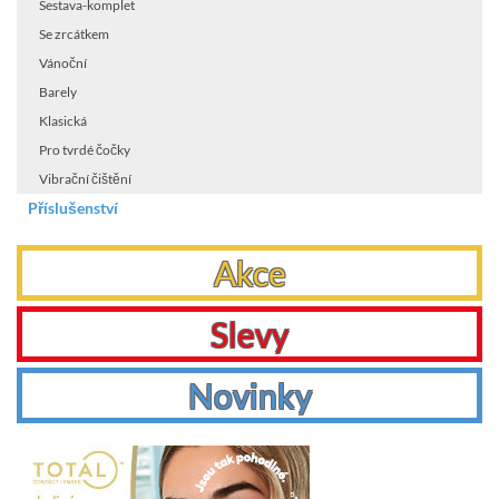
Sestava-komplet
Se zrcátkem
Vánoční
Barely
Klasická
Pro tvrdé čočky
Vibrační čištění
Příslušenství
Akce
Slevy
Novinky