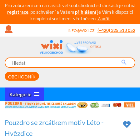
Pro zobrazení cen na našich velkoobchodních stránkách je nutná
registrace
, po schválení a Vašem
přihlášení
je Vám k dispozici
kompletní sortiment včetně cen.
Zavřít
(+420) 325 513 052
INFO@WIXI.CZ
OBCHODNÍK
Kategorie
Pouzdro se zrcátkem motiv Léto -
Hvězdice