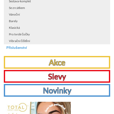
Sestava-komplet
Se zrcátkem
Vánoční
Barely
Klasická
Pro tvrdé čočky
Vibrační čištění
Příslušenství
Akce
Slevy
Novinky