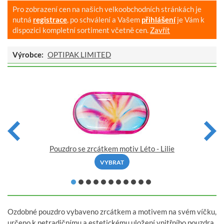
Pro zobrazení cen na našich velkoobchodních stránkách je
nutná
registrace
, po schválení a Vašem
přihlášení
je Vám k
dispozici kompletní sortiment včetně cen.
Zavřít
Výrobce:
OPTIPAK LIMITED
Pouzdro se zrcátkem motiv Léto - Lilie
VYBRAT
Ozdobné pouzdro vybaveno zrcátkem a motivem na svém víčku,
určeno k netradičnímu a estetickému uložení vnitřního pouzdra