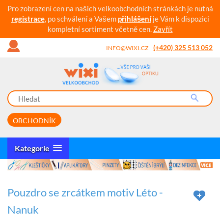
Pro zobrazení cen na našich velkoobchodních stránkách je nutná
registrace
, po schválení a Vašem
přihlášení
je Vám k dispozici
kompletní sortiment včetně cen.
Zavřít
(+420) 325 513 052
INFO@WIXI.CZ
OBCHODNÍK
Kategorie
Pouzdro se zrcátkem motiv Léto -
Nanuk