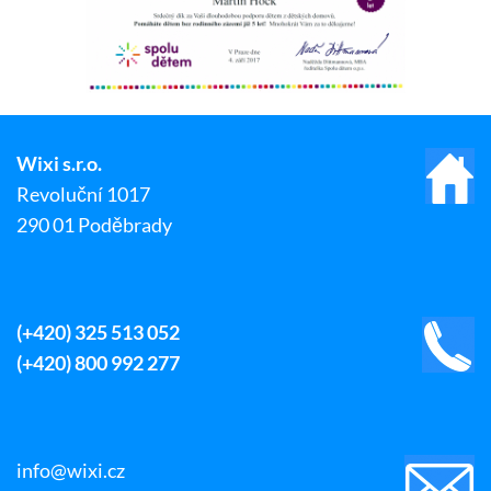
Wixi s.r.o.
Revoluční 1017
290 01 Poděbrady
(+420) 325 513 052
(+420) 800 992 277
info@wixi.cz