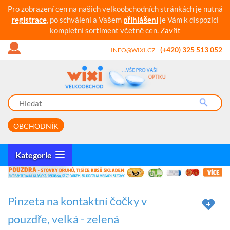
Pro zobrazení cen na našich velkoobchodních stránkách je nutná
registrace
, po schválení a Vašem
přihlášení
je Vám k dispozici
kompletní sortiment včetně cen.
Zavřít
(+420) 325 513 052
INFO@WIXI.CZ
OBCHODNÍK
Kategorie
Pinzeta na kontaktní čočky v
pouzdře, velká - zelená