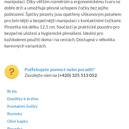
manipulaci. Díky větším rozměrům a ergonomickému tvaru se
dobře drží a umožňuje přesné uchopení čočky bez jejího
poškození. Špičky pinzety jsou opatřeny silikonovým potahem
pro šetrnější a bezpečnější manipulaci s kontaktními čočkami.
Pinzetka má délku 12,5 cm. Součástí je praktické pouzdro pro
bezpečné uložení a hygienické přenášení. Ideální pro
každodenní použití doma i na cestách. Dostupná v několika
barevných variantách.
Potřebujete pomoct nebo poradit?
Zavolejte nám na
(+420) 325 513 052
.
Brýle
Doplňky k brýlím
Kontaktní čočky
Roztoky
Oční kapky
Pouzdra