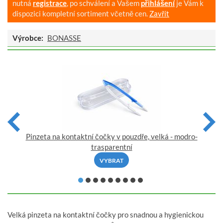
nutná
registrace
, po schválení a Vašem
přihlášení
je Vám k
dispozici kompletní sortiment včetně cen.
Zavřít
Výrobce:
BONASSE
Pinzeta na kontaktní čočky v pouzdře, velká - modro-
trasparentní
VYBRAT
Velká pinzeta na kontaktní čočky pro snadnou a hygienickou