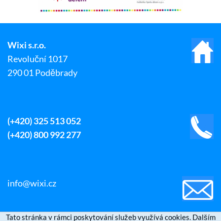
Wixi s.r.o.
Revoluční 1017
290 01 Poděbrady
(+420) 325 513 052
(+420) 800 992 277
info@wixi.cz
Tato stránka v rámci poskytování služeb využívá cookies. Dalším