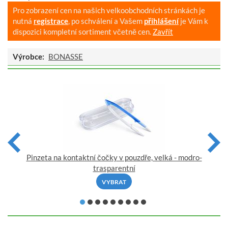
Pro zobrazení cen na našich velkoobchodních stránkách je
nutná
registrace
, po schválení a Vašem
přihlášení
je Vám k
dispozici kompletní sortiment včetně cen.
Zavřít
Výrobce:
BONASSE
Pinzeta na kontaktní čočky v pouzdře, velká - modro-
trasparentní
VYBRAT