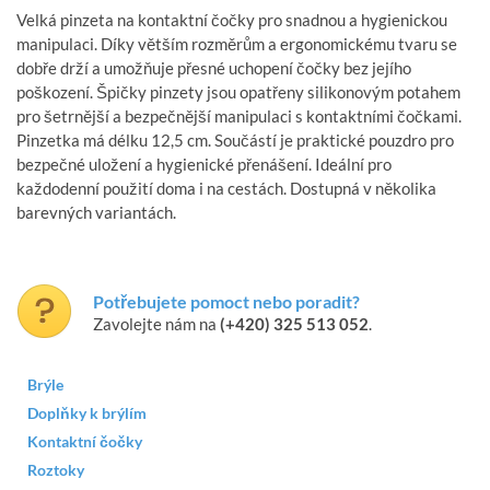
Velká pinzeta na kontaktní čočky pro snadnou a hygienickou
manipulaci. Díky větším rozměrům a ergonomickému tvaru se
dobře drží a umožňuje přesné uchopení čočky bez jejího
poškození. Špičky pinzety jsou opatřeny silikonovým potahem
pro šetrnější a bezpečnější manipulaci s kontaktními čočkami.
Pinzetka má délku 12,5 cm. Součástí je praktické pouzdro pro
bezpečné uložení a hygienické přenášení. Ideální pro
každodenní použití doma i na cestách. Dostupná v několika
barevných variantách.
Potřebujete pomoct nebo poradit?
Zavolejte nám na
(+420) 325 513 052
.
Brýle
Doplňky k brýlím
Kontaktní čočky
Roztoky