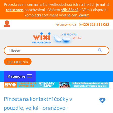
Pro zobrazení cen na našich velkoobchodních stránkách je nutná
registrace
, po schválení a Vašem
přihlášení
je Vám k dispozici
kompletní sortiment včetně cen.
Zavřít
(+420) 325 513 052
INFO@WIXI.CZ
OBCHODNÍK
Kategorie
Pinzeta na kontaktní čočky v
pouzdře, velká - oranžovo-