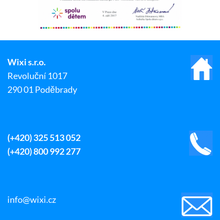
Wixi s.r.o.
Revoluční 1017
290 01 Poděbrady
(+420) 325 513 052
(+420) 800 992 277
info@wixi.cz