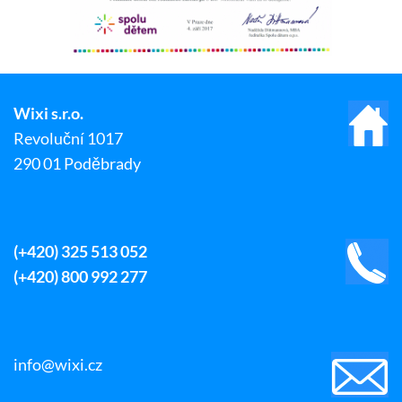
Wixi s.r.o.
Revoluční 1017
290 01 Poděbrady
(+420) 325 513 052
(+420) 800 992 277
info@wixi.cz