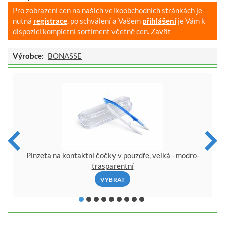
Pro zobrazení cen na našich velkoobchodních stránkách je
nutná
registrace
, po schválení a Vašem
přihlášení
je Vám k
dispozici kompletní sortiment včetně cen.
Zavřít
Výrobce:
BONASSE
Pinzeta na kontaktní čočky v pouzdře, velká - modro-
trasparentní
VYBRAT