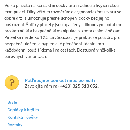
Velká pinzeta na kontaktní čočky pro snadnou a hygienickou
manipulaci. Díky větším rozměrům a ergonomickému tvaru se
dobře drží a umožňuje přesné uchopení čočky bez jejího
poškození. Špičky pinzety jsou opatřeny silikonovým potahem
pro šetrnější a bezpečnější manipulaci s kontaktními čočkami.
Pinzetka má délku 12,5 cm. Součástí je praktické pouzdro pro
bezpečné uložení a hygienické přenášení. Ideální pro
každodenní použití doma i na cestách. Dostupná v několika
barevných variantách.
Potřebujete pomoct nebo poradit?
Zavolejte nám na
(+420) 325 513 052
.
Brýle
Doplňky k brýlím
Kontaktní čočky
Roztoky