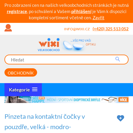
Pro zobrazení cen na našich velkoobchodních stránkách je nutná
registrace
, po schválení a Vašem
přihlášení
je Vám k dispozici
kompletní sortiment včetně cen.
Zavřít
(+420) 325 513 052
INFO@WIXI.CZ
OBCHODNÍK
Kategorie
Pinzeta na kontaktní čočky v
pouzdře, velká - modro-