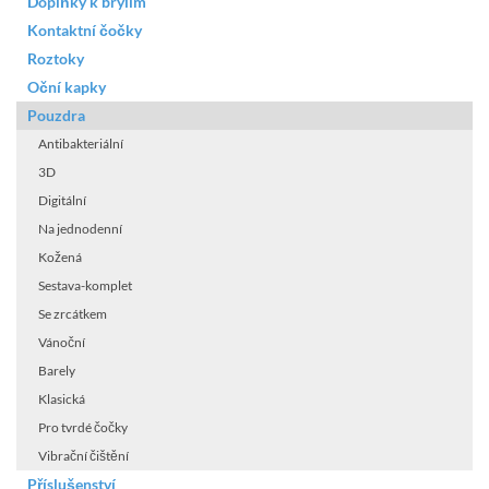
Doplňky k brýlím
Kontaktní čočky
Roztoky
Oční kapky
Pouzdra
Antibakteriální
3D
Digitální
Na jednodenní
Kožená
Sestava-komplet
Se zrcátkem
Vánoční
Barely
Klasická
Pro tvrdé čočky
Vibrační čištění
Příslušenství