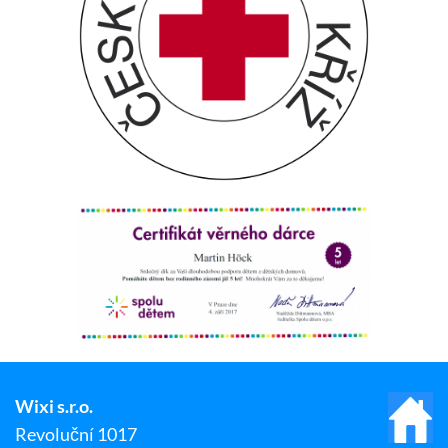
Wixi s.r.o.
Revoluční 1017