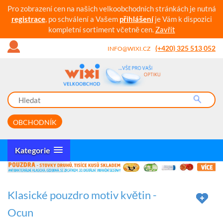
Pro zobrazení cen na našich velkoobchodních stránkách je nutná
registrace
, po schválení a Vašem
přihlášení
je Vám k dispozici
kompletní sortiment včetně cen.
Zavřít
(+420) 325 513 052
INFO@WIXI.CZ
OBCHODNÍK
Kategorie
Klasické pouzdro motiv květin -
Ocun