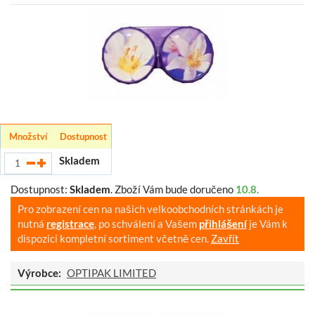
Množství
Dostupnost
Skladem
Dostupnost:
Skladem
.
Zboží Vám bude doručeno
10.8.
Pro zobrazení cen na našich velkoobchodních stránkách je
nutná
registrace
, po schválení a Vašem
přihlášení
je Vám k
dispozici kompletní sortiment včetně cen.
Zavřít
Výrobce:
OPTIPAK LIMITED