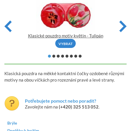
Klasické pouzdro motiv květin - Tulipán
VYBRAT
Klasická pouzdra na měkké kontaktní čočky ozdobené různými
motivy na obou víčkách pro rozeznání pravé a levé strany.
Potřebujete pomoct nebo poradit?
Zavolejte nám na
(+420) 325 513 052
.
Brýle
Doplňky k brýlím