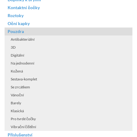
Kontaktní čočky
Roztoky
Oční kapky
Pouzdra
Antibakteriální
3D
Digitální
Na jednodenní
Kožená
Sestava-komplet
Se zrcátkem
Vánoční
Barely
Klasická
Pro tvrdé čočky
Vibrační čištění
Příslušenství