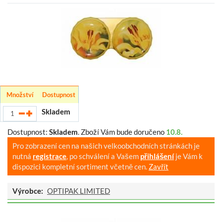
Množství
Dostupnost
Skladem
Dostupnost:
Skladem
.
Zboží Vám bude doručeno
10.8.
Pro zobrazení cen na našich velkoobchodních stránkách je
nutná
registrace
, po schválení a Vašem
přihlášení
je Vám k
dispozici kompletní sortiment včetně cen.
Zavřít
Výrobce:
OPTIPAK LIMITED