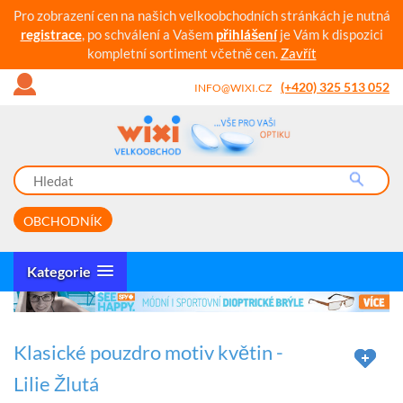
Pro zobrazení cen na našich velkoobchodních stránkách je nutná
registrace
, po schválení a Vašem
přihlášení
je Vám k dispozici
kompletní sortiment včetně cen.
Zavřít
(+420) 325 513 052
INFO@WIXI.CZ
OBCHODNÍK
Kategorie
Klasické pouzdro motiv květin -
Lilie Žlutá