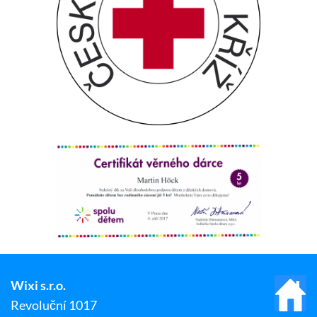
Wixi s.r.o.
Revoluční 1017