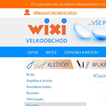
Pro zobrazení cen na našich velkoobchodních st
PŘIHLÁSIT DO MÉHO ÚČTU
ÚVOD
BRÝLE
DOPLŇKY K BRÝLÍM
Brýle
Klasi
Doplňky k brýlím
Kontaktní čočky
Roztoky
Oční kapky
Pouzdra