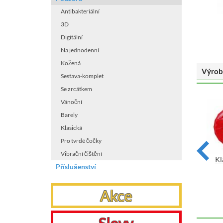
Antibakteriální
3D
Digitální
Na jednodenní
Kožená
Výrob
Sestava-komplet
Se zrcátkem
Vánoční
Barely
Klasická
Pro tvrdé čočky
Vibrační čištění
Klasické pouzdro motiv
Klasické pouzdro motiv
Kl
Příslušenství
květin - Dendrobium
květin - Lilie Oranžová
VYBRAT
VYBRAT
Akce