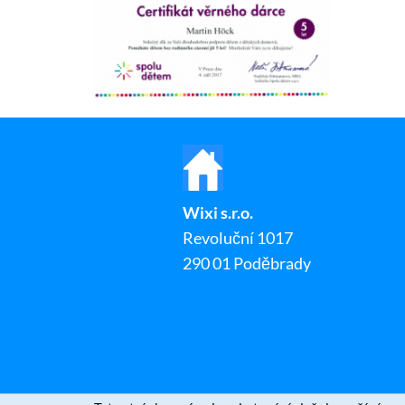
Wixi s.r.o.
Revoluční 1017
290 01 Poděbrady