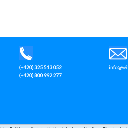
(+420) 325 513 052
info@wix
(+420) 800 992 277