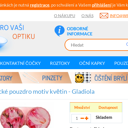
ránkách je nutná
registrace
, po schválení a Vašem
přihlášení
je Vám k
O NÁKUPU
O NÁS
INFO@WI
ODBORNÉ
INFORMACE
KONTAKTNÍ ČOČKY
ROZTOKY
OČNÍ KAPKY
POUZ
cké pouzdro motiv květin - Gladiola
Množství
Dostupnost
Skladem