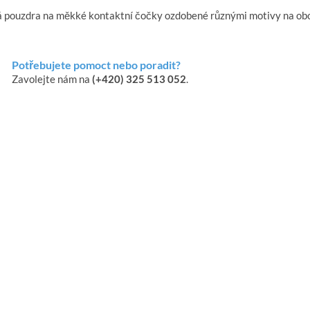
á pouzdra na měkké kontaktní čočky ozdobené různými motivy na obou
Potřebujete pomoct nebo poradit?
Zavolejte nám na
(+420) 325 513 052
.