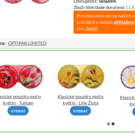
Dostupnost:
Skladem
Zboží Vám bude doručeno
11.8
Pro zobrazení cen na našich 
schválení a Vašem
přihlášení
cen.
Zavřít
ce:
OPTIPAK LIMITED
asické pouzdro motiv
Klasické pouzdro motiv
Klasick
květin - Tulipán
květin - Lilie Žlutá
kv
VYBRAT
VYBRAT