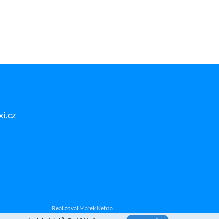
i.cz
Realizoval
Marek Kebza