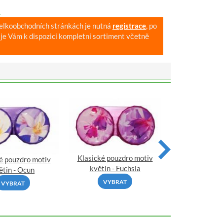
.
velkoobchodních stránkách je nutná
registrace
, po
je Vám k dispozici kompletní sortiment včetně
Klasické pouzdro motiv
Klasické pou
é pouzdro motiv
květin - Fuchsia
květin - 
ětin - Ocun
VYBRAT
VYBR
VYBRAT