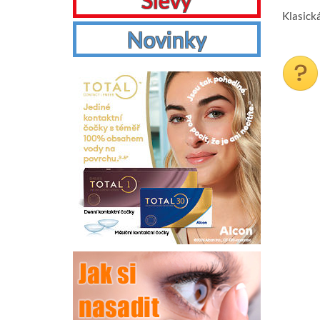
Slevy
Klasick
Novinky