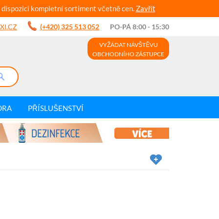
 dispozici kompletní sortiment včetně cen.
Zavřít
XI.CZ
(+420) 325 513 052
PO-PÁ 8:00 - 15:30
VYŽÁDAT NÁVŠTĚVU
OBCHODNÍHO ZÁSTUPCE
DRA
PŘÍSLUŠENSTVÍ