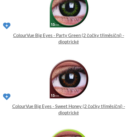
ColourVue Big Eyes - Party Green (2 čočky tříměsíční) -
dioptrické
ColourVue Big Eyes - Sweet Honey (2 čočky tříměsíční) -
dioptrické