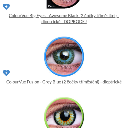
ColourVue Big Eyes - Awesome Black (2 čočky tříměsíční) -
dioptrické - DOPRODEJ
ColourVue Fusion - Grey Blue (2 čočky tříměsíční) - dioptrické