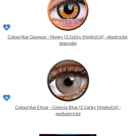
ColourVue Glamour - Honey (2 čočky tříměsíční) - dioptrické,
doprodej
ColourVue Elixor - Celeste Blue (2 čočky tříměsíční) -
nedioptrické