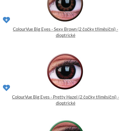
ColourVue Big Eyes - Sexy Brown (2 čočky tříměsíční) -
dioptrické
ColourVue Big Eyes - Pretty Hazel (2 čočky tříměsíční) -
dioptrické