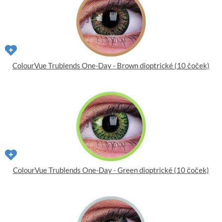
ColourVue Trublends One-Day - Brown dioptrické (10 čoček)
ColourVue Trublends One-Day - Green dioptrické (10 čoček)