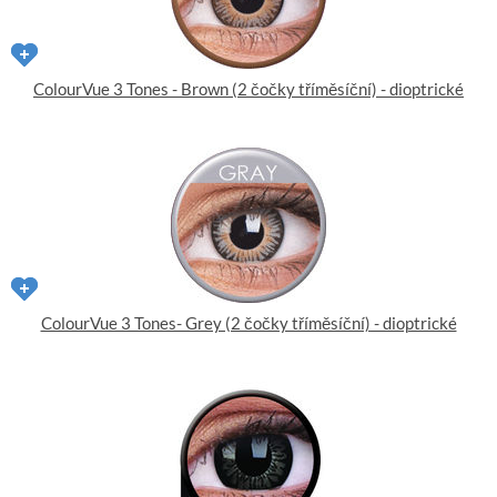
ColourVue 3 Tones - Brown (2 čočky tříměsíční) - dioptrické
ColourVue 3 Tones- Grey (2 čočky tříměsíční) - dioptrické