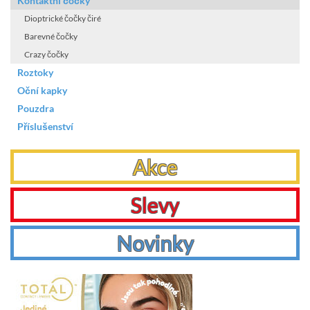
Kontaktní čočky
Dioptrické čočky čiré
Barevné čočky
Crazy čočky
Roztoky
Oční kapky
Pouzdra
Příslušenství
Akce
Slevy
Novinky