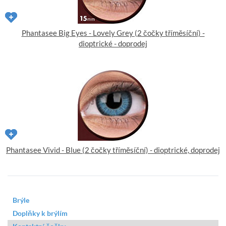
Phantasee Big Eyes - Lovely Grey (2 čočky tříměsíční) -
dioptrické - doprodej
Phantasee Vivid - Blue (2 čočky tříměsíční) - dioptrické, doprodej
Brýle
Doplňky k brýlím