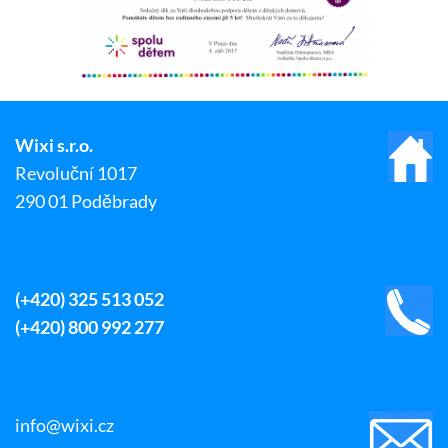
Wixi s.r.o.
Revoluční 1017
290 01 Poděbrady
(+420) 325 513 052
(+420) 800 992 277
info@wixi.cz