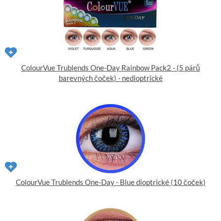
ColourVue Trublends One-Day Rainbow Pack2 - (5 párů
barevných čoček) - nedioptrické
ColourVue Trublends One-Day - Blue dioptrické (10 čoček)