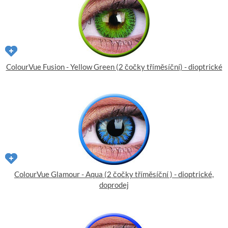
ColourVue Fusion - Yellow Green (2 čočky tříměsíční) - dioptrické
ColourVue Glamour - Aqua (2 čočky tříměsíční ) - dioptrické,
doprodej