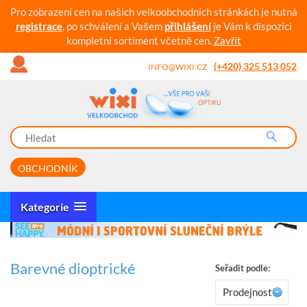
Pro zobrazení cen na našich velkoobchodních stránkách je nutná
registrace
, po schválení a Vašem
přihlášení
je Vám k dispozici
kompletní sortiment včetně cen.
Zavřít
(+420) 325 513 052
INFO@WIXI.CZ
OBCHODNÍK
Kategorie
Barevné dioptrické
Seřadit podle:
Prodejnost