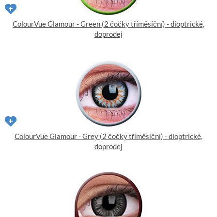
ColourVue Glamour - Green (2 čočky tříměsíční) - dioptrické,
doprodej
ColourVue Glamour - Grey (2 čočky tříměsíční) - dioptrické,
doprodej