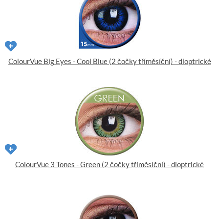
ColourVue Big Eyes - Cool Blue (2 čočky tříměsíční) - dioptrické
ColourVue 3 Tones - Green (2 čočky tříměsíční) - dioptrické