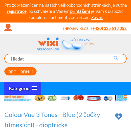
Pro zobrazení cen na našich velkoobchodních stránkách je nutná
registrace
, po schválení a Vašem
přihlášení
je Vám k dispozici
kompletní sortiment včetně cen.
Zavřít
(+420) 325 513 052
INFO@WIXI.CZ
OBCHODNÍK
Kategorie
ColourVue 3 Tones - Blue (2 čočky
tříměsíční) - dioptrické