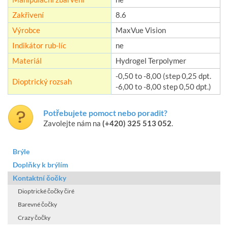
Zakřivení
8.6
Výrobce
MaxVue Vision
Indikátor rub-líc
ne
Materiál
Hydrogel Terpolymer
-0,50 to -8,00 (step 0,25 dpt.
Dioptrický rozsah
-6,00 to -8,00 step 0,50 dpt.)
Potřebujete pomoct nebo poradit?
Zavolejte nám na
(+420) 325 513 052
.
Brýle
Doplňky k brýlím
Kontaktní čočky
Dioptrické čočky čiré
Barevné čočky
Crazy čočky