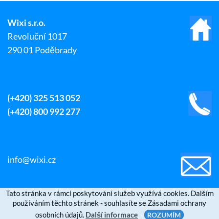
Wixi s.r.o.
Revoluční 1017
290 01 Poděbrady
(+420) 325 513 052
(+420) 800 992 277
info@wixi.cz
Tato stránka v rámci poskytování služeb využívá cookies. Dalším
používáním těchto stránek - souhlasíte se Zásadami ochrany
osobních údajů.
Další informace
ROZUMÍM