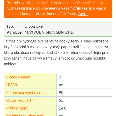
Pro zobrazení cen na našich velkoobchodních stránkách je
nutná
registrace
, po schválení a Vašem
přihlášení
je Vám k
dispozici kompletní sortiment včetně cen.
Zavřít
Typ:
Dioptrické
Výrobce:
MAXVUE VISION SDN. BHD.
Tříměsíční hydrogelové barevné čočky série 3Tones přirozeně
kryjí původní barvu duhovky, mají paprskovitě nanesenu barvu,
která oku dodá reálný vzhled. Okolo zornice jsou světlejší pro
zvýraznění nové barvy a tmavý lem čočky umocňuje hloubku
pohledu.
Čoček v balení
2
UV filtr
ne
Plánovaná výměna (dní)
90
Obsah vody (%)
55
Průměr (mm)
14,0
Manipulační zbarvení
ne