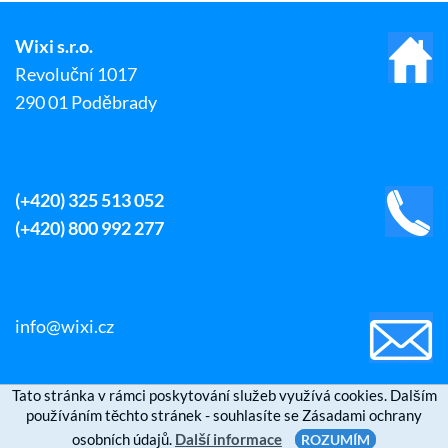
Wixi s.r.o.
Revoluční 1017
290 01 Poděbrady
(+420) 325 513 052
(+420) 800 992 277
info@wixi.cz
Tato stránka v rámci poskytování služeb využívá cookies. Dalším
používáním těchto stránek - souhlasíte se Zásadami ochrany
osobních údajů.
Další informace
ROZUMÍM