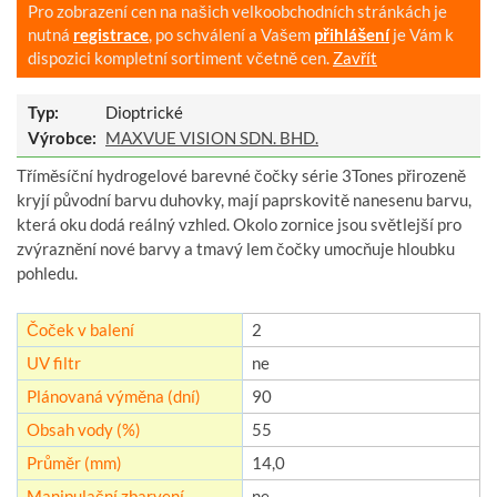
Pro zobrazení cen na našich velkoobchodních stránkách je
nutná
registrace
, po schválení a Vašem
přihlášení
je Vám k
dispozici kompletní sortiment včetně cen.
Zavřít
Typ:
Dioptrické
Výrobce:
MAXVUE VISION SDN. BHD.
Tříměsíční hydrogelové barevné čočky série 3Tones přirozeně
kryjí původní barvu duhovky, mají paprskovitě nanesenu barvu,
která oku dodá reálný vzhled. Okolo zornice jsou světlejší pro
zvýraznění nové barvy a tmavý lem čočky umocňuje hloubku
pohledu.
Čoček v balení
2
UV filtr
ne
Plánovaná výměna (dní)
90
Obsah vody (%)
55
Průměr (mm)
14,0
Manipulační zbarvení
ne