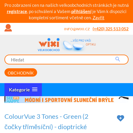
Pro zobrazení cen na našich velkoobchodních stránkách je nutná
registrace
, po schválení a Vašem
přihlášení
je Vám k dispozici
kompletní sortiment včetně cen.
Zavřít
(+420) 325 513 052
INFO@WIXI.CZ
OBCHODNÍK
Kategorie
ColourVue 3 Tones - Green (2
čočky tříměsíční) - dioptrické