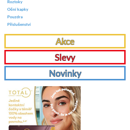
Roztoky
Oční kapky
Pouzdra
Příslušenství
Akce
Slevy
Novinky