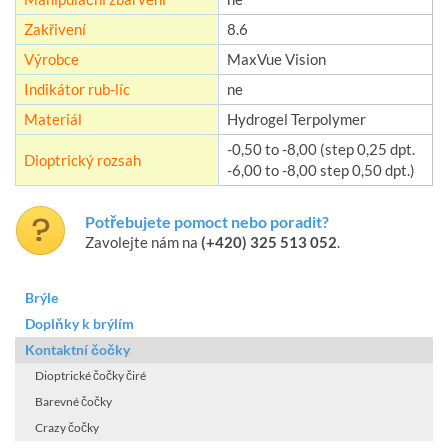
Zakřivení
8.6
Výrobce
MaxVue Vision
Indikátor rub-líc
ne
Materiál
Hydrogel Terpolymer
-0,50 to -8,00 (step 0,25 dpt.
Dioptrický rozsah
-6,00 to -8,00 step 0,50 dpt.)
Potřebujete pomoct nebo poradit?
Zavolejte nám na
(+420) 325 513 052
.
Brýle
Doplňky k brýlím
Kontaktní čočky
Dioptrické čočky čiré
Barevné čočky
Crazy čočky