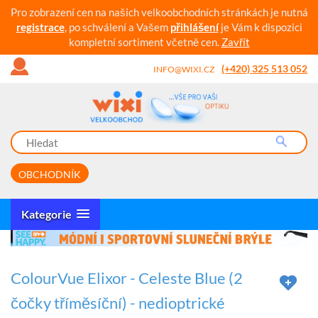
Pro zobrazení cen na našich velkoobchodních stránkách je nutná
registrace
, po schválení a Vašem
přihlášení
je Vám k dispozici
kompletní sortiment včetně cen.
Zavřít
(+420) 325 513 052
INFO@WIXI.CZ
OBCHODNÍK
Kategorie
ColourVue Elixor - Celeste Blue (2
čočky tříměsíční) - nedioptrické