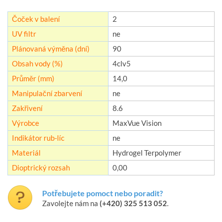
Čoček v balení
2
UV filtr
ne
Plánovaná výměna (dní)
90
Obsah vody (%)
4clv5
Průměr (mm)
14,0
Manipulační zbarvení
ne
Zakřivení
8.6
Výrobce
MaxVue Vision
Indikátor rub-líc
ne
Materiál
Hydrogel Terpolymer
Dioptrický rozsah
0,00
Potřebujete pomoct nebo poradit?
Zavolejte nám na
(+420) 325 513 052
.