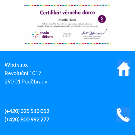
Wixi s.r.o.
Revoluční 1017
290 01 Poděbrady
(+420) 325 513 052
(+420) 800 992 277