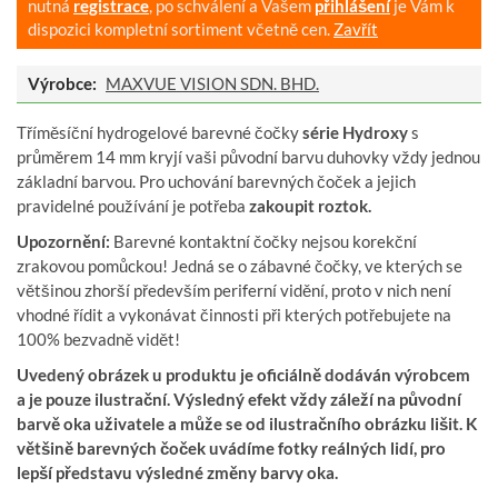
nutná
registrace
, po schválení a Vašem
přihlášení
je Vám k
dispozici kompletní sortiment včetně cen.
Zavřít
Výrobce:
MAXVUE VISION SDN. BHD.
Tříměsíční hydrogelové barevné čočky
série Hydroxy
s
průměrem 14 mm kryjí vaši původní barvu duhovky vždy jednou
základní barvou. Pro uchování barevných čoček a jejich
pravidelné používání je potřeba
zakoupit roztok.
Upozornění:
Barevné kontaktní čočky nejsou korekční
zrakovou pomůckou! Jedná se o zábavné čočky, ve kterých se
většinou zhorší především periferní vidění, proto v nich není
vhodné řídit a vykonávat činnosti při kterých potřebujete na
100% bezvadně vidět!
Uvedený obrázek u produktu je oficiálně dodáván výrobcem
a je pouze ilustrační. Výsledný efekt vždy záleží na původní
barvě oka uživatele a může se od ilustračního obrázku lišit. K
většině barevných čoček uvádíme fotky reálných lidí, pro
lepší představu výsledné změny barvy oka.