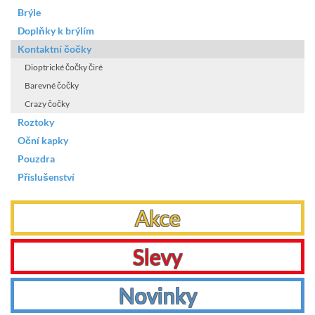
Brýle
Doplňky k brýlím
Kontaktní čočky
Dioptrické čočky čiré
Barevné čočky
Crazy čočky
Roztoky
Oční kapky
Pouzdra
Příslušenství
Akce
Slevy
Novinky