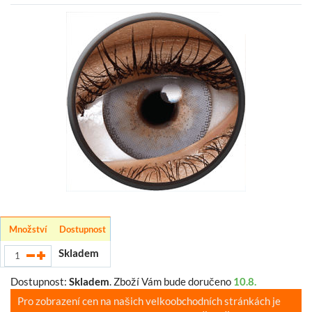
Množství
Dostupnost
Skladem
Dostupnost:
Skladem
.
Zboží Vám bude doručeno
10.8.
Pro zobrazení cen na našich velkoobchodních stránkách je