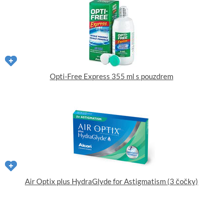
Opti-Free Express 355 ml s pouzdrem
Air Optix plus HydraGlyde for Astigmatism (3 čočky)