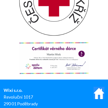
Wixi s.r.o.
Revoluční 1017
290 01 Poděbrady