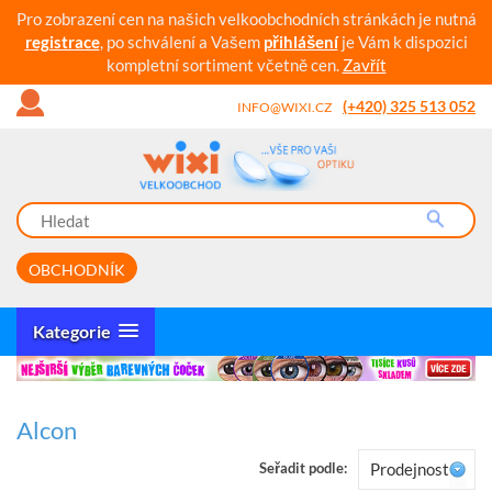
Pro zobrazení cen na našich velkoobchodních stránkách je nutná
registrace
, po schválení a Vašem
přihlášení
je Vám k dispozici
kompletní sortiment včetně cen.
Zavřít
(+420) 325 513 052
INFO@WIXI.CZ
OBCHODNÍK
Kategorie
Alcon
Seřadit podle:
Prodejnost