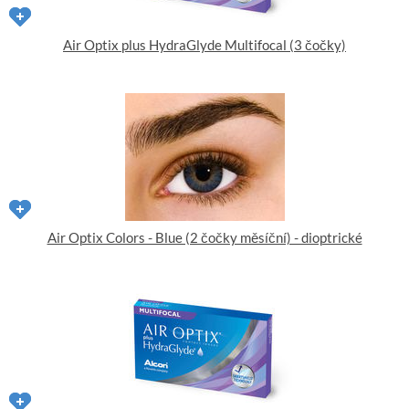
Air Optix plus HydraGlyde Multifocal (3 čočky)
Air Optix Colors - Blue (2 čočky měsíční) - dioptrické