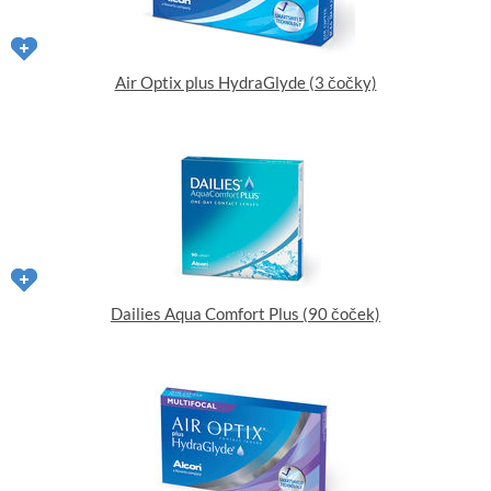
Air Optix plus HydraGlyde (3 čočky)
Dailies Aqua Comfort Plus (90 čoček)