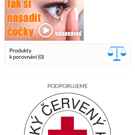
Produkty
k porovnání (0)
PODPORUJEME