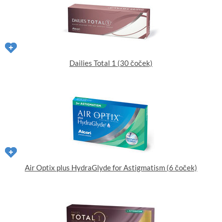
Dailies Total 1 (30 čoček)
Air Optix plus HydraGlyde for Astigmatism (6 čoček)