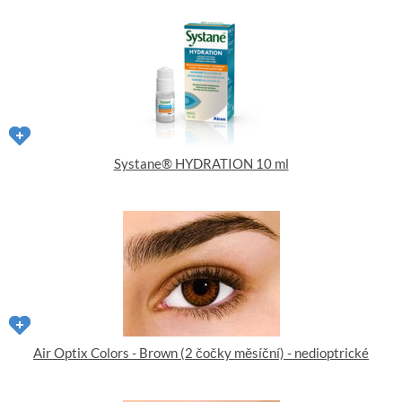
Systane® HYDRATION 10 ml
Air Optix Colors - Brown (2 čočky měsíční) - nedioptrické