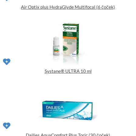
Air Optix plus HydraGlyde Multifocal (6 čoček)
Systane® ULTRA 10 ml
Dailies AquaComfort Plus Toric (30 čoček)