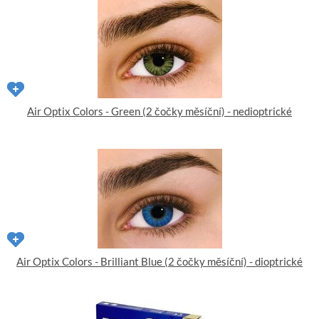
Air Optix Colors - Green (2 čočky měsíční) - nedioptrické
Air Optix Colors - Brilliant Blue (2 čočky měsíční) - dioptrické