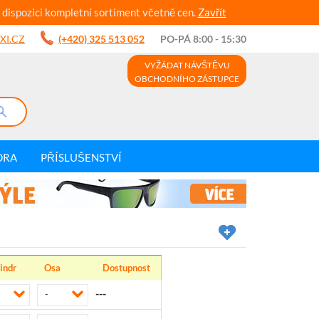
 dispozici kompletní sortiment včetně cen.
Zavřít
XI.CZ
(+420) 325 513 052
PO-PÁ 8:00 - 15:30
VYŽÁDAT NÁVŠTĚVU
OBCHODNÍHO ZÁSTUPCE
DRA
PŘÍSLUŠENSTVÍ
indr
Osa
Dostupnost
---
-