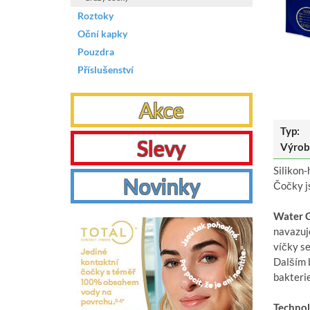
Roztoky
Oční kapky
Pouzdra
Příslušenství
Akce
Typ:
Slevy
Výrob
Silikon
Novinky
Čočky js
Water G
navazuj
víčky s
Dalším b
bakterie
Technol