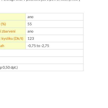
ano
 (%)
55
 zbarvení
ano
 kyslíku (Dk/t)
123
sah
-0,75 to -2,75
p 0,50 dpt.)