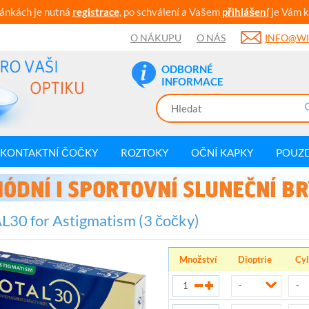
ránkách je nutná
registrace
, po schválení a Vašem
přihlášení
je Vám k
O NÁKUPU
O NÁS
INFO@WI
ODBORNÉ
INFORMACE
KONTAKTNÍ ČOČKY
ROZTOKY
OČNÍ KAPKY
POUZ
30 for Astigmatism (3 čočky)
Množství
Dioptrie
Cyl
-
-