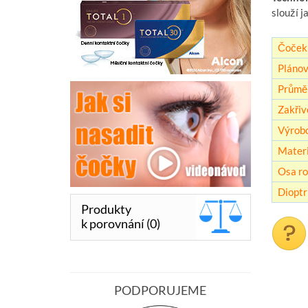
slouží j
Čoček 
Plánov
Průmě
Zakřiv
Výrob
Materi
Osa ro
Dioptr
Produkty
k porovnání (0)
PODPORUJEME