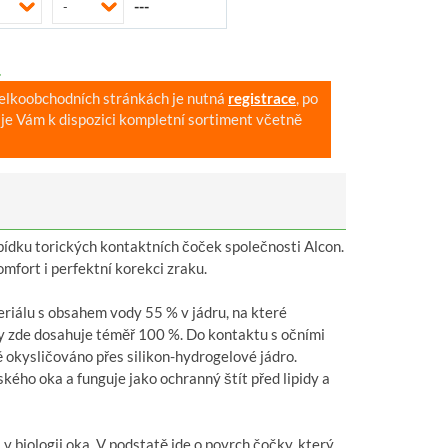
---
-
.
velkoobchodních stránkách je nutná
registrace
, po
je Vám k dispozici kompletní sortiment včetně
bídku torických kontaktních čoček společnosti Alcon.
mfort i perfektní korekci zraku.
riálu s obsahem vody 55 % v jádru, na které
y zde dosahuje téměř 100 %. Do kontaktu s očními
 okysličováno přes silikon-hydrogelové jádro.
ského oka a funguje jako ochranný štít před lipidy a
i v biologii oka. V podstatě jde o povrch čočky, který