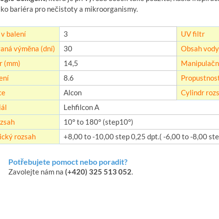
ako bariéra pro nečistoty a mikroorganismy.
v balení
3
UV filtr
aná výměna (dní)
30
Obsah vody
r (mm)
14,5
Manipulační
ení
8.6
Propustnost
ce
Alcon
Cylindr roz
ál
Lehfilcon A
zsah
10° to 180° (step10°)
ický rozsah
+8,00 to -10,00 step 0,25 dpt.( -6,00 to -8,00 ste
Potřebujete pomoct nebo poradit?
Zavolejte nám na
(+420) 325 513 052
.