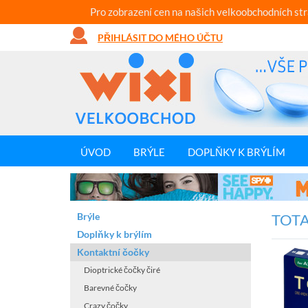
Pro zobrazení cen na našich velkoobchodních st
PŘIHLÁSIT DO MÉHO ÚČTU
ÚVOD
BRÝLE
DOPLŇKY K BRÝLÍM
Brýle
TOTAL
Doplňky k brýlím
Kontaktní čočky
Dioptrické čočky čiré
Barevné čočky
Crazy čočky