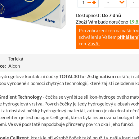
-
-
Dostupnost:
Do 7 dnů
Zboží Vám bude doručeno
19.8
Pro zobrazení cen na našich 
schválení a Vašem
přihlášení
cen.
Zavřít
Torická
ce:
Alcon
-hydrogelové kontaktní čočky
TOTAL30 for Astigmatism
rozšiřují na
ou vyrobené s pomocí chytrých technologií, které zajistí celodenní ko
radient Technology
- čočka se vyrábí ze silikon-hydrogelového mate
e hydrogelová vrstva. Povrch čočky je tedy hydrogelový a obsah vod
e tak dostává měkký hydrogelový materiál, zatímco je oko dostatečně
enefitem je technologie Celligent, která byla inspirována biologií lid
mi. Ve své podstatě napodobuje přirozený povrch oka i jeho funkci.
ogie Celligent
, která je při výrobě čoček také použita, našla inspirac