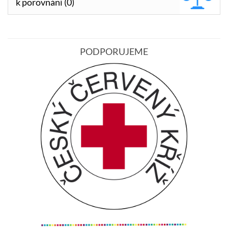
k porovnání (0)
PODPORUJEME