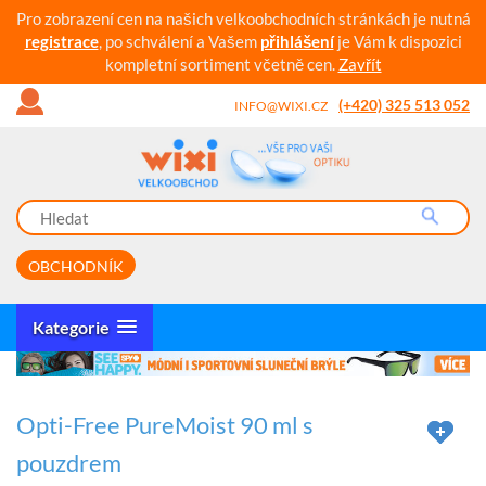
Pro zobrazení cen na našich velkoobchodních stránkách je nutná
registrace
, po schválení a Vašem
přihlášení
je Vám k dispozici
kompletní sortiment včetně cen.
Zavřít
(+420) 325 513 052
INFO@WIXI.CZ
OBCHODNÍK
Kategorie
Opti-Free PureMoist 90 ml s
pouzdrem