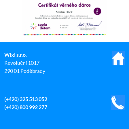
Wixi s.r.o.
Revoluční 1017
290 01 Poděbrady
(+420) 325 513 052
(+420) 800 992 277