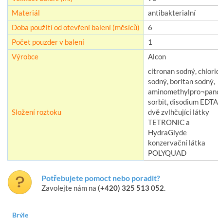
Materiál
antibakterialní
Doba použití od otevření balení (měsíců)
6
Počet pouzder v balení
1
Výrobce
Alcon
citronan sodný, chlori
sodný, boritan sodný,
aminomethylpro¬pano
sorbit, disodium EDTA
Složení roztoku
dvě zvlhčující látky
TETRONIC a
HydraGlyde
konzervační látka
POLYQUAD
Potřebujete pomoct nebo poradit?
Zavolejte nám na
(+420) 325 513 052
.
Brýle