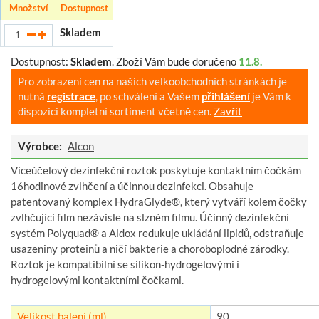
Množství
Dostupnost
Skladem
Dostupnost:
Skladem
.
Zboží Vám bude doručeno
11.8.
Pro zobrazení cen na našich velkoobchodních stránkách je
nutná
registrace
, po schválení a Vašem
přihlášení
je Vám k
dispozici kompletní sortiment včetně cen.
Zavřít
Výrobce:
Alcon
Víceúčelový dezinfekční roztok poskytuje kontaktním čočkám
16hodinové zvlhčení a účinnou dezinfekci. Obsahuje
patentovaný komplex HydraGlyde®, který vytváří kolem čočky
zvlhčující film nezávisle na slzném filmu. Účinný dezinfekční
systém Polyquad® a Aldox redukuje ukládání lipidů, odstraňuje
usazeniny proteinů a ničí bakterie a choroboplodné zárodky.
Roztok je kompatibilní se silikon-hydrogelovými i
hydrogelovými kontaktními čočkami.
Velikost balení (ml)
90