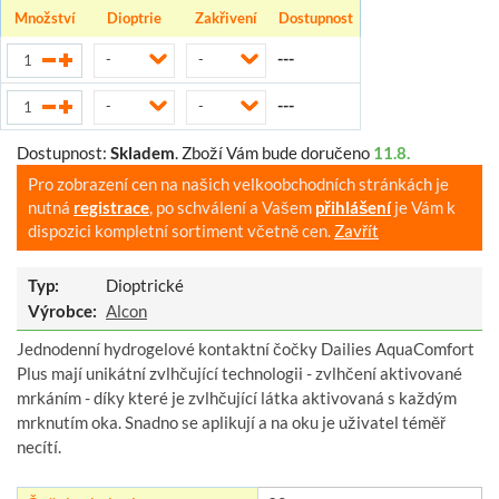
Množství
Dioptrie
Zakřivení
Dostupnost
---
-
-
---
-
-
Dostupnost:
Skladem
.
Zboží Vám bude doručeno
11.8.
Pro zobrazení cen na našich velkoobchodních stránkách je
nutná
registrace
, po schválení a Vašem
přihlášení
je Vám k
dispozici kompletní sortiment včetně cen.
Zavřít
Typ:
Dioptrické
Výrobce:
Alcon
Jednodenní hydrogelové kontaktní čočky Dailies AquaComfort
Plus mají unikátní zvlhčující technologii - zvlhčení aktivované
mrkáním - díky které je zvlhčující látka aktivovaná s každým
mrknutím oka. Snadno se aplikují a na oku je uživatel téměř
necítí.