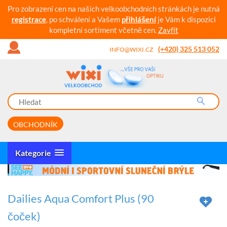
Pro zobrazení cen na našich velkoobchodních stránkách je nutná
registrace
, po schválení a Vašem
přihlášení
je Vám k dispozici
kompletní sortiment včetně cen.
Zavřít
(+420) 325 513 052
INFO@WIXI.CZ
OBCHODNÍK
Kategorie
Dailies Aqua Comfort Plus (90
čoček)