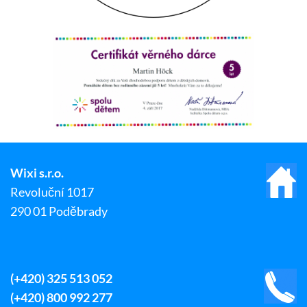
Wixi s.r.o.
Revoluční 1017
290 01 Poděbrady
(+420) 325 513 052
(+420) 800 992 277