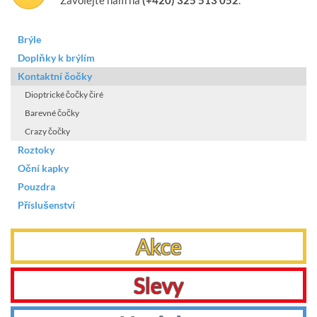
Brýle
Doplňky k brýlím
Kontaktní čočky
Dioptrické čočky čiré
Barevné čočky
Crazy čočky
Roztoky
Oční kapky
Pouzdra
Příslušenství
Akce
Slevy