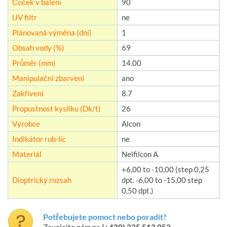
Čoček v balení
90
UV filtr
ne
Plánovaná výměna (dní)
1
Obsah vody (%)
69
Průměr (mm)
14.00
Manipulační zbarvení
ano
Zakřivení
8.7
Propustnost kyslíku (Dk/t)
26
Výrobce
Alcon
Indikátor rub-líc
ne
Materiál
Nelfilcon A
+6,00 to -10,00 (step 0,25
Dioptrický rozsah
dpt. -6,00 to -15,00 step
0,50 dpt.)
Potřebujete pomoct nebo poradit?
Zavolejte nám na
(+420) 325 513 052
.