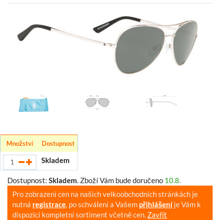
Množství
Dostupnost
Skladem
Dostupnost:
Skladem
.
Zboží Vám bude doručeno
10.8.
Pro zobrazení cen na našich velkoobchodních stránkách je
nutná
registrace
, po schválení a Vašem
přihlášení
je Vám k
dispozici kompletní sortiment včetně cen.
Zavřít