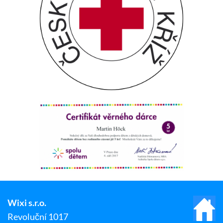
Wixi s.r.o.
Revoluční 1017