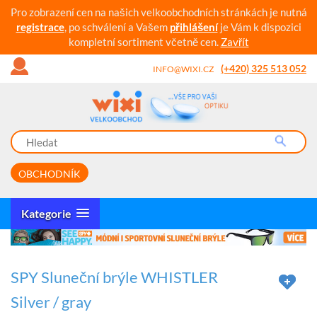
Pro zobrazení cen na našich velkoobchodních stránkách je nutná
registrace
, po schválení a Vašem
přihlášení
je Vám k dispozici
kompletní sortiment včetně cen.
Zavřít
(+420) 325 513 052
INFO@WIXI.CZ
OBCHODNÍK
Kategorie
SPY Sluneční brýle WHISTLER
Silver / gray