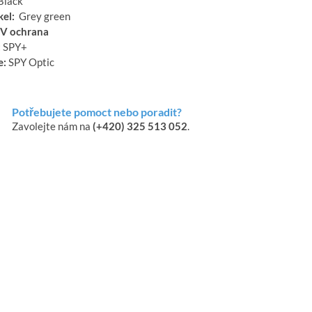
Black
kel:
Grey green
V ochrana
:
SPY+
e:
SPY Optic
Potřebujete pomoct nebo poradit?
Zavolejte nám na
(+420) 325 513 052
.