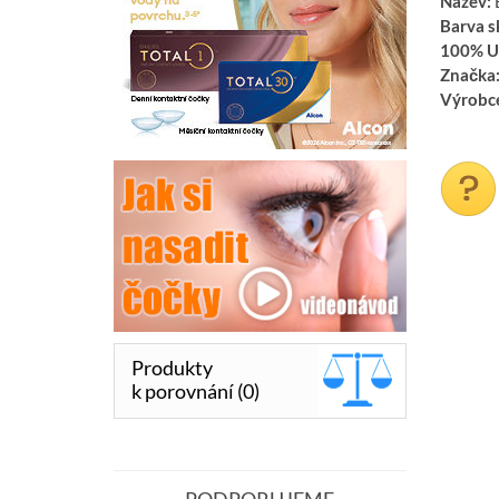
Název:
Barva s
100% U
Značka
Výrobc
Produkty
k porovnání (0)
PODPORUJEME