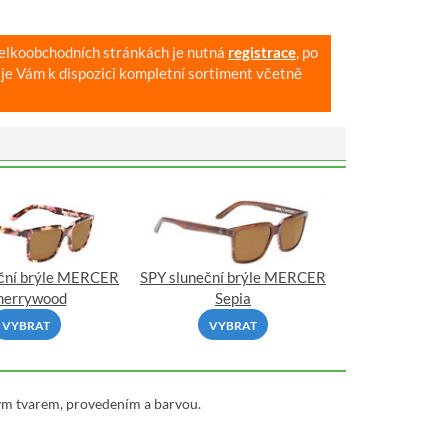
velkoobchodních stránkách je nutná
registrace
, po
je Vám k dispozici kompletní sortiment včetně
ční brýle MERCER
SPY sluneční brýle MERCER
herrywood
Sepia
VYBRAT
VYBRAT
ným tvarem, provedením a barvou.