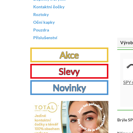
Kontaktní čočky
Roztoky
Oční kapky
Pouzdra
Příslušenství
Výrob
Akce
Slevy
SPY 
Novinky
Brýle S