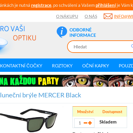
ránkách je nutná
registrace
, po schválení a Vašem
přihlášení
je Vám k
O NÁKUPU
O NÁS
INFO@WI
ODBORNÉ
INFORMACE
KONTAKTNÍ ČOČKY
ROZTOKY
OČNÍ KAPKY
POUZ
luneční brýle MERCER Black
Množství
Dostupnost
Skladem