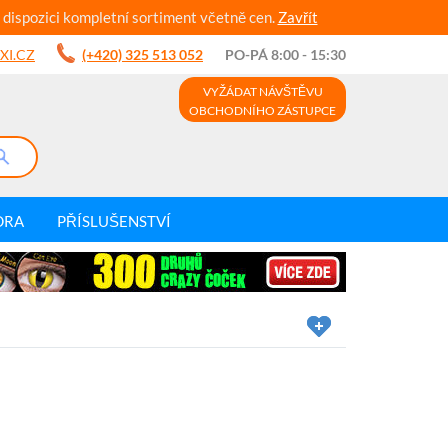
 dispozici kompletní sortiment včetně cen.
Zavřít
XI.CZ
(+420) 325 513 052
PO-PÁ 8:00 - 15:30
VYŽÁDAT NÁVŠTĚVU
OBCHODNÍHO ZÁSTUPCE
DRA
PŘÍSLUŠENSTVÍ