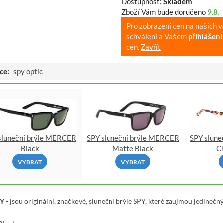
Dostupnost:
Skladem
Zboží Vám bude doručeno
9.8.
Pro zobrazení cen na našich 
schválení a Vašem
přihlášení
cen.
Zavřít
ce:
spy optic
sluneční brýle MERCER
SPY sluneční brýle MERCER
SPY slune
Black
Matte Black
C
VYBRAT
VYBRAT
PY
- jsou originální, značkové, sluneční brýle SPY, které zaujmou jedineč