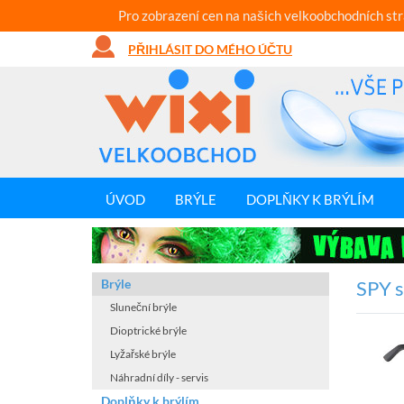
Pro zobrazení cen na našich velkoobchodních st
PŘIHLÁSIT DO MÉHO ÚČTU
ÚVOD
BRÝLE
DOPLŇKY K BRÝLÍM
Brýle
SPY s
Sluneční brýle
Dioptrické brýle
Lyžařské brýle
Náhradní díly - servis
Doplňky k brýlím