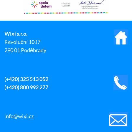
Wixi s.r.o.
Revoluční 1017
290 01 Poděbrady
(+420) 325 513 052
(+420) 800 992 277
info@wixi.cz