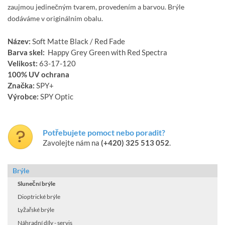
zaujmou jedinečným tvarem, provedením a barvou. Brýle
dodáváme v originálním obalu.
Název:
Soft Matte Black / Red Fade
Barva skel:
Happy Grey Green with Red Spectra
Velikost:
63-17-120
100% UV ochrana
Značka:
SPY+
Výrobce:
SPY Optic
Potřebujete pomoct nebo poradit?
Zavolejte nám na
(+420) 325 513 052
.
Brýle
Sluneční brýle
Dioptrické brýle
Lyžařské brýle
Náhradní díly - servis