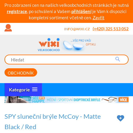
Pro zobrazení cen na našich velkoobchodních stránkách je nutná
registrace
, po schválení a Vašem
přihlášení
je Vám k dispozici
kompletní sortiment včetně cen.
Zavřít
(+420) 325 513 052
INFO@WIXI.CZ
OBCHODNÍK
Kategorie
SPY sluneční brýle McCoy - Matte
Black / Red