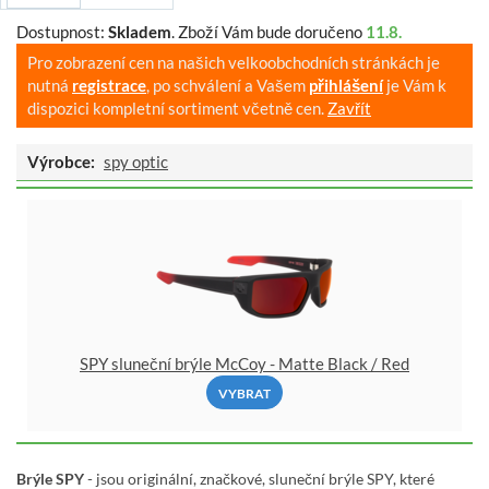
Dostupnost:
Skladem
.
Zboží Vám bude doručeno
11.8.
Pro zobrazení cen na našich velkoobchodních stránkách je
nutná
registrace
, po schválení a Vašem
přihlášení
je Vám k
dispozici kompletní sortiment včetně cen.
Zavřít
Výrobce:
spy optic
SPY sluneční brýle McCoy - Matte Black / Red
VYBRAT
Brýle SPY
- jsou originální, značkové, sluneční brýle SPY, které