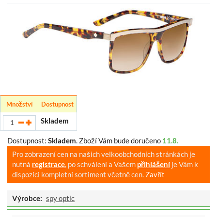
Množství
Dostupnost
Skladem
Dostupnost:
Skladem
.
Zboží Vám bude doručeno
11.8.
Pro zobrazení cen na našich velkoobchodních stránkách je
nutná
registrace
, po schválení a Vašem
přihlášení
je Vám k
dispozici kompletní sortiment včetně cen.
Zavřít
Výrobce:
spy optic