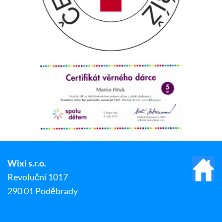
Wixi s.r.o.
Revoluční 1017
290 01 Poděbrady