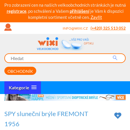
Pro zobrazení cen na našich velkoobchodních stránkách je nutná
registrace
, po schválení a Vašem
přihlášení
je Vám k dispozici
kompletní sortiment včetně cen.
Zavřít
(+420) 325 513 052
INFO@WIXI.CZ
OBCHODNÍK
Kategorie
SPY sluneční brýle FREMONT
1956