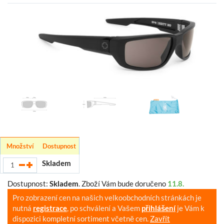
Množství
Dostupnost
Skladem
Dostupnost:
Skladem
.
Zboží Vám bude doručeno
11.8.
Pro zobrazení cen na našich velkoobchodních stránkách je
nutná
registrace
, po schválení a Vašem
přihlášení
je Vám k
dispozici kompletní sortiment včetně cen.
Zavřít