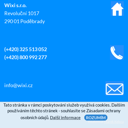
Wixi s.r.o.
Revoluční 1017
290 01 Poděbrady
(+420) 325 513 052
(+420) 800 992 277
info@wixi.cz
Tato stránka v rámci poskytování služeb využívá cookies. Dalším
používáním těchto stránek - souhlasíte se Zásadami ochrany
osobních údajů.
Další informace
ROZUMÍM
Realizoval
Marek Kebza