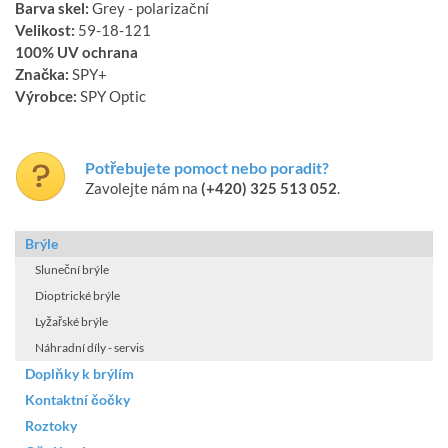
Barva skel:
Grey - polarizační
Velikost:
59-18-121
100% UV ochrana
Značka:
SPY+
Výrobce:
SPY Optic
Potřebujete pomoct nebo poradit?
Zavolejte nám na
(+420) 325 513 052
.
Brýle
Sluneční brýle
Dioptrické brýle
Lyžařské brýle
Náhradní díly - servis
Doplňky k brýlím
Kontaktní čočky
Roztoky