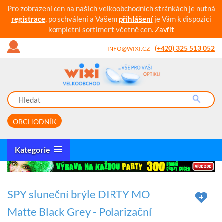
Pro zobrazení cen na našich velkoobchodních stránkách je nutná
registrace
, po schválení a Vašem
přihlášení
je Vám k dispozici
kompletní sortiment včetně cen.
Zavřít
(+420) 325 513 052
INFO@WIXI.CZ
OBCHODNÍK
Kategorie
SPY sluneční brýle DIRTY MO
Matte Black Grey - Polarizační