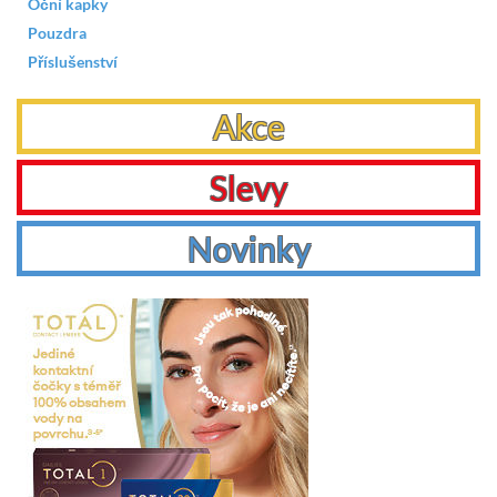
Oční kapky
Pouzdra
Příslušenství
Akce
Slevy
Novinky