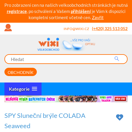
Pro zobrazení cen na našich velkoobchodních stránkách je nutná
registrace
, po schválení a Vašem
přihlášení
je Vám k dispozici
kompletní sortiment včetně cen.
Zavřít
(+420) 325 513 052
INFO@WIXI.CZ
OBCHODNÍK
Kategorie
SPY Sluneční brýle COLADA
Seaweed