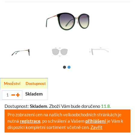
Množství
Dostupnost
Skladem
Dostupnost:
Skladem
.
Zboží Vám bude doručeno
11.8.
Pro zobrazení cen na našich velkoobchodních stránkách je
nutná
registrace
, po schválení a Vašem
přihlášení
je Vám k
dispozici kompletní sortiment včetně cen.
Zavřít