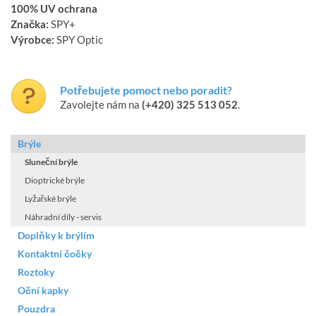
100% UV ochrana
Značka:
SPY+
Výrobce:
SPY Optic
Potřebujete pomoct nebo poradit?
Zavolejte nám na
(+420) 325 513 052
.
Brýle
Sluneční brýle
Dioptrické brýle
Lyžařské brýle
Náhradní díly - servis
Doplňky k brýlím
Kontaktní čočky
Roztoky
Oční kapky
Pouzdra